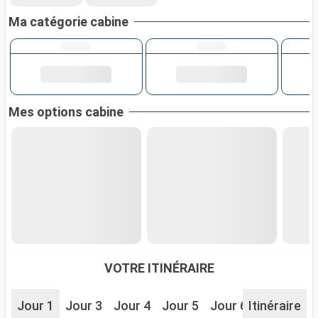
Ma catégorie cabine
Mes options cabine
VOTRE ITINÉRAIRE
Jour 1
Jour 3
Jour 4
Jour 5
Jour 6
Itinéraire
Jour 7
J