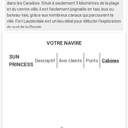
dans les Caraïbes. Situé à seulement 5 kilomètres de la plage
et du centre-ville, il est facilement joignable en taxi, bus ou
bateau-taxi, grâce aux nombreux canaux qui parcourent la
ville. Fort Lauderdale est un lieu idéal pour débuter l'exploration
du sud de la Floride.
Que visiter à Fort Lauderdale ?
VOTRE NAVIRE
Fort Lauderdale est réputée pour ses plages de sable et ses
eaux cristallines. Le Las Olas Boulevard, avec ses boutiques,
SUN
galeries d'art et restaurants, offre une expérience de
Descriptif
Avis clients
Ponts
Cabines
shopping et de détente unique. Le Musée de Bonnet House se
PRINCESS
distingue par son architecture singulière et ses jardins
tropicaux. La ville est également idéale pour les activités
nautiques, allant de la location de yachts aux balades en
bateau-taxi à travers les canaux.
Que visiter dans les environs ?
Aux alentours de Fort Lauderdale, les Everglades offrent une
expérience unique dans un écosystème exceptionnel. Des
tours en hydroglisseur permettent d'observer la faune, y
compris les fameux alligators. Miami, à seulement 45