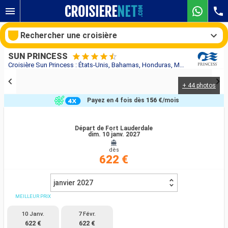
Rechercher une croisière
SUN PRINCESS
Croisière Sun Princess : États-Unis, Bahamas, Honduras, Mexique au départ de Fort Lauderdale
+ 44 photos
Nos destinations
Payez en 4 fois dès
156 €
/mois
Mois de départ
Départ de Fort Lauderdale
dim. 10 janv. 2027
Ports
Compagnies
dès
622 €
Rechercher
janvier 2027
MEILLEUR PRIX
10 Janv.
7 Févr.
622 €
622 €