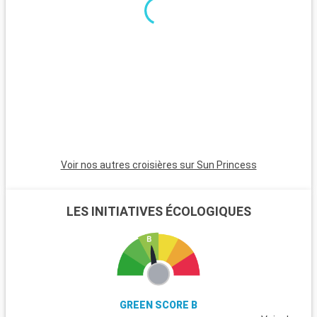
minutes, est incontournable avec son atmosphère animée,
ses plages et son quartier Art Déco. Pour une ambiance plus
calme, Pompano Beach et Hollywood Beach sont des choix
charmants avec leurs plages tranquilles et leur atmosphère
apaisante.
Voir nos autres croisières sur Sun Princess
LES INITIATIVES ÉCOLOGIQUES
GREEN SCORE B