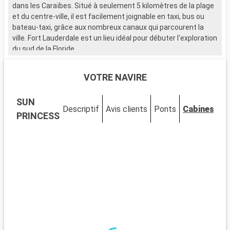
dans les Caraïbes. Situé à seulement 5 kilomètres de la plage
et du centre-ville, il est facilement joignable en taxi, bus ou
bateau-taxi, grâce aux nombreux canaux qui parcourent la
ville. Fort Lauderdale est un lieu idéal pour débuter l'exploration
du sud de la Floride.
Que visiter à Fort Lauderdale ?
VOTRE NAVIRE
Fort Lauderdale est réputée pour ses plages de sable et ses
eaux cristallines. Le Las Olas Boulevard, avec ses boutiques,
SUN
galeries d'art et restaurants, offre une expérience de
Descriptif
Avis clients
Ponts
Cabines
shopping et de détente unique. Le Musée de Bonnet House se
PRINCESS
distingue par son architecture singulière et ses jardins
tropicaux. La ville est également idéale pour les activités
nautiques, allant de la location de yachts aux balades en
bateau-taxi à travers les canaux.
Que visiter dans les environs ?
Aux alentours de Fort Lauderdale, les Everglades offrent une
expérience unique dans un écosystème exceptionnel. Des
tours en hydroglisseur permettent d'observer la faune, y
compris les fameux alligators. Miami, à seulement 45