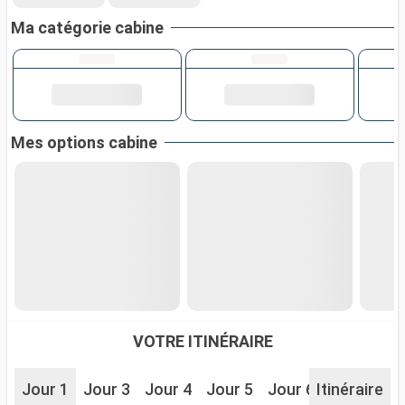
Ma catégorie cabine
Mes options cabine
VOTRE ITINÉRAIRE
Jour 1
Jour 3
Jour 4
Jour 5
Jour 6
Itinéraire
Jour 7
J