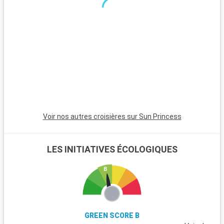
minutes, est incontournable avec son atmosphère animée,
ses plages et son quartier Art Déco. Pour une ambiance plus
calme, Pompano Beach et Hollywood Beach sont des choix
charmants avec leurs plages tranquilles et leur atmosphère
apaisante.
Voir nos autres croisières sur Sun Princess
LES INITIATIVES ÉCOLOGIQUES
GREEN SCORE B