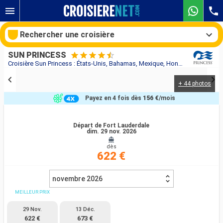
Rechercher une croisière
SUN PRINCESS
Croisière Sun Princess : États-Unis, Bahamas, Mexique, Honduras au départ de Fort Lauderdale
+ 44 photos
Nos destinations
Payez en 4 fois dès
156 €
/mois
Mois de départ
Départ de Fort Lauderdale
dim. 29 nov. 2026
Ports
Compagnies
dès
622 €
Rechercher
novembre 2026
MEILLEUR PRIX
29 Nov.
13 Déc.
622 €
673 €