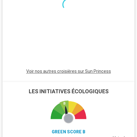
minutes, est incontournable avec son atmosphère animée,
ses plages et son quartier Art Déco. Pour une ambiance plus
calme, Pompano Beach et Hollywood Beach sont des choix
charmants avec leurs plages tranquilles et leur atmosphère
apaisante.
Voir nos autres croisières sur Sun Princess
LES INITIATIVES ÉCOLOGIQUES
GREEN SCORE B