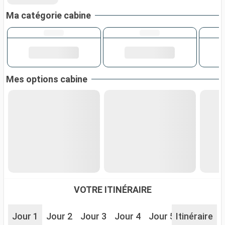
Ma catégorie cabine
Mes options cabine
VOTRE ITINÉRAIRE
Jour 1
Jour 2
Jour 3
Jour 4
Jour 5
Itinéraire
Jour 6
J