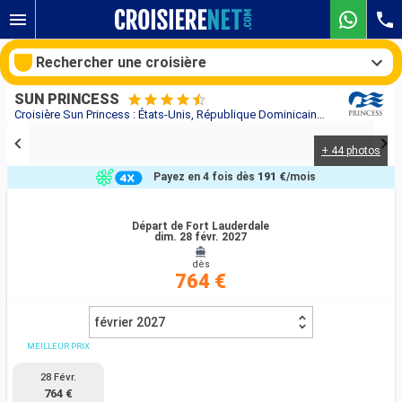
Rechercher une croisière
SUN PRINCESS
Croisière Sun Princess : États-Unis, République Dominicaine, Porto Rico, Îles Turques-et-Caïques au départ de Fort Lauderdale
+ 44 photos
Nos destinations
Payez en 4 fois dès
191 €
/mois
Mois de départ
Départ de Fort Lauderdale
dim. 28 févr. 2027
Ports
Compagnies
dès
764 €
Rechercher
février 2027
MEILLEUR PRIX
28 Févr.
764 €