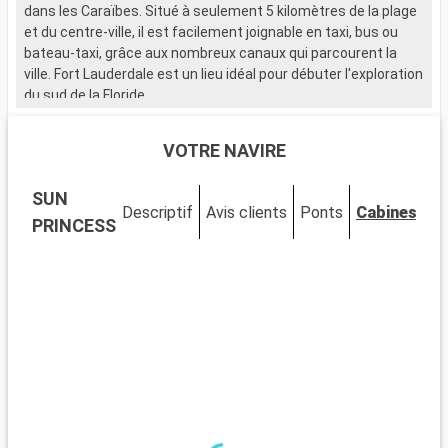
dans les Caraïbes. Situé à seulement 5 kilomètres de la plage
et du centre-ville, il est facilement joignable en taxi, bus ou
bateau-taxi, grâce aux nombreux canaux qui parcourent la
ville. Fort Lauderdale est un lieu idéal pour débuter l'exploration
du sud de la Floride.
Que visiter à Fort Lauderdale ?
VOTRE NAVIRE
Fort Lauderdale est réputée pour ses plages de sable et ses
eaux cristallines. Le Las Olas Boulevard, avec ses boutiques,
SUN
galeries d'art et restaurants, offre une expérience de
Descriptif
Avis clients
Ponts
Cabines
shopping et de détente unique. Le Musée de Bonnet House se
PRINCESS
distingue par son architecture singulière et ses jardins
tropicaux. La ville est également idéale pour les activités
nautiques, allant de la location de yachts aux balades en
bateau-taxi à travers les canaux.
Que visiter dans les environs ?
Aux alentours de Fort Lauderdale, les Everglades offrent une
expérience unique dans un écosystème exceptionnel. Des
tours en hydroglisseur permettent d'observer la faune, y
compris les fameux alligators. Miami, à seulement 45