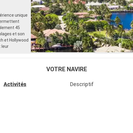
périence unique
permettent
eulement 45
plages et son
ch et Hollywood
 leur
VOTRE NAVIRE
Activités
Descriptif