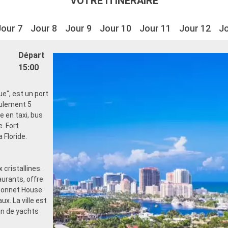
VOTRE ITINÉRAIRE
Jour 7
Jour 8
Jour 9
Jour 10
Jour 11
Jour 12
Jo
Départ
15:00
ue", est un port
eulement 5
e en taxi, bus
. Fort
 Floride.
cristallines.
aurants, offre
 Bonnet House
ux. La ville est
ion de yachts