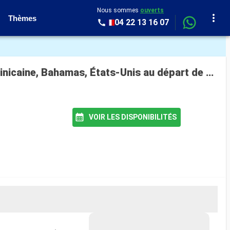
Nous sommes
ouverts
Thèmes
04 22 13 16 07
Croisière Star Princess : Mexique, Belize, Honduras, Îles Turques-et-Caïques, République Dominicaine, Bahamas, États-Unis au départ de Fort Lauderdale
VOIR LES DISPONIBILITÉS