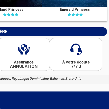
sland Princess
Emerald Princess
IÈRE
Assurance
À votre écoute
ANNULATION
7/7 J
-Caïques, République Dominicaine, Bahamas, États-Unis