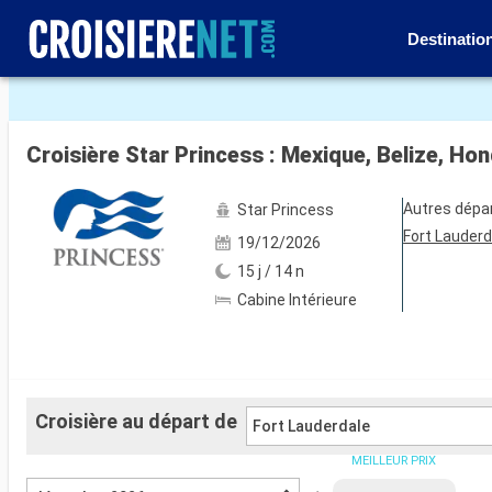
Destinatio
Voir les 43 autres photos
Autres dépa
Star Princess
Fort Lauderd
19/12/2026
15 j / 14 n
Cabine Intérieure
Croisière au départ de
Fort Lauderdale
MEILLEUR PRIX