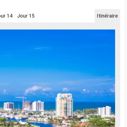
ur 14
Jour 15
Itinéraire
Na