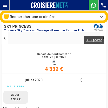
Rechercher une croisière
SKY PRINCESS
Croisière Sky Princess : Norvège, Allemagne, Estonie, Finlande, Suède, Danemark, Islande, Royaume-Uni, Belgique au départ de Southampton
+ 17 photos
Nos destinations
Mois de départ
Départ de Southampton
sam. 22 juil. 2028
dès
Ports
Compagnies
4 332 €
Rechercher
juillet 2028
MEILLEUR PRIX
22 Juil.
4 332 €