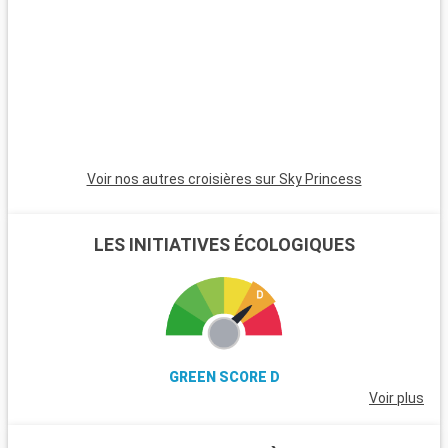
nature, avec ses landes et ses poneys sauvages. Winchester,
célèbre pour sa cathédrale, est une destination riche en
histoire. L'île de Wight, accessible en ferry, est parfaite pour
les amateurs de voile et offre de magnifiques plages. Les
passionnés d'histoire peuvent également visiter Stonehenge,
à moins d'une heure de route.
Voir nos autres croisières sur Sky Princess
LES INITIATIVES ÉCOLOGIQUES
GREEN SCORE D
Voir plus