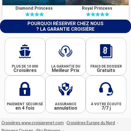
Diamond Princess
Royal Princess
POURQUOI RÉSERVER CHEZ NOUS
? LA GARANTIE CROISIÈRE
PLUS DE 10 000
LA GARANTIE DU
FRAIS DE DOSSIER
Croisières
Meilleur Prix
Gratuits
PAIEMENT SÉCURISÉ
ASSURANCE
À VOTRE ÉCOUTE
en 4 fois
annulation
7/7 j
Croisières www.croisierenet.com
Croisières Europe du Nord
Princess Cruises
Sky Princess