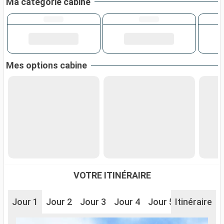
Ma catégorie cabine
Mes options cabine
VOTRE ITINÉRAIRE
Jour 1
Jour 2
Jour 3
Jour 4
Jour 5
Itinéraire
Jour 6
J