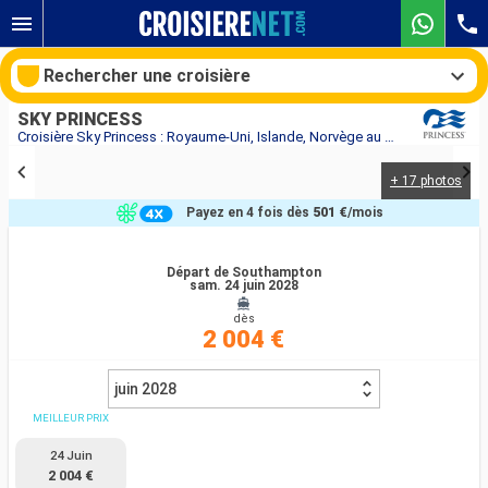
Rechercher une croisière
SKY PRINCESS
Croisière Sky Princess : Royaume-Uni, Islande, Norvège au départ de Southampton
+ 17 photos
Nos destinations
Payez en 4 fois dès
501 €
/mois
Mois de départ
Départ de Southampton
sam. 24 juin 2028
Ports
Compagnies
dès
2 004 €
Rechercher
juin 2028
MEILLEUR PRIX
24 Juin
2 004 €