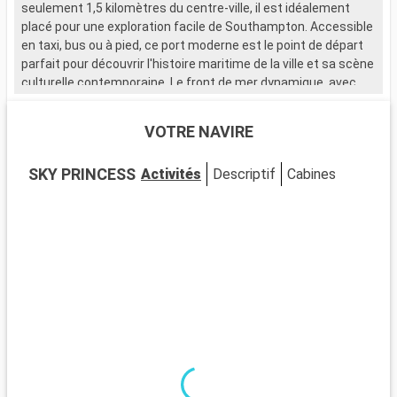
seulement 1,5 kilomètres du centre-ville, il est idéalement
placé pour une exploration facile de Southampton. Accessible
en taxi, bus ou à pied, ce port moderne est le point de départ
parfait pour découvrir l'histoire maritime de la ville et sa scène
culturelle contemporaine. Le front de mer dynamique, avec
ses nombreux restaurants et magasins, attire de nombreux
visiteurs.
VOTRE NAVIRE
Que visiter à Southampton ?
SKY PRINCESS
Activités
Descriptif
Cabines
Southampton, ville portuaire chargée d'histoire, est riche en
sites d'intérêt. Le musée SeaCity narre l'histoire du Titanic,
étroitement liée à la ville. Les murs médiévaux et la Bargate,
une porte historique, témoignent du passé médiéval de
Southampton. La City Art Gallery expose des œuvres d'art
moderne et historique. Les espaces verts comme
Southampton Common offrent un cadre naturel pour se
détendre. Le quartier culturel, avec ses théâtres et galeries,
est un incontournable pour les amateurs d'art et de culture.
Que visiter dans les environs ?
Les environs de Southampton proposent de nombreuses