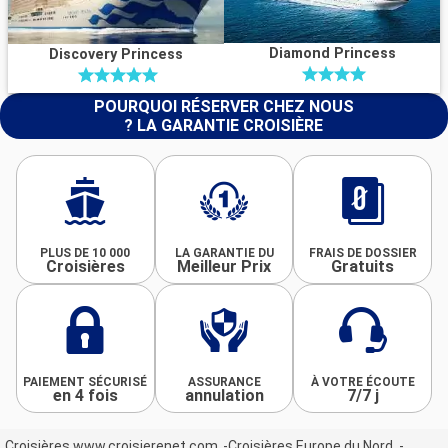
Diamond Princess
Discovery Princess
POURQUOI RÉSERVER CHEZ NOUS
? LA GARANTIE CROISIÈRE
PLUS DE 10 000
LA GARANTIE DU
FRAIS DE DOSSIER
Croisières
Meilleur Prix
Gratuits
PAIEMENT SÉCURISÉ
ASSURANCE
À VOTRE ÉCOUTE
en 4 fois
annulation
7/7 j
Croisières www.croisierenet.com
Croisières Europe du Nord