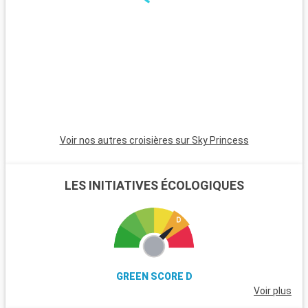
excursions. Le parc national de New Forest, proche de la ville,
est un havre pour les randonneurs et les amoureux de la
nature, avec ses landes et ses poneys sauvages. Winchester,
célèbre pour sa cathédrale, est une destination riche en
histoire. L'île de Wight, accessible en ferry, est parfaite pour
les amateurs de voile et offre de magnifiques plages. Les
passionnés d'histoire peuvent également visiter Stonehenge,
à moins d'une heure de route.
Voir nos autres croisières sur Sky Princess
LES INITIATIVES ÉCOLOGIQUES
GREEN SCORE D
Voir plus