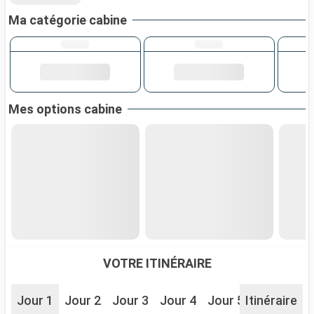
Ma catégorie cabine
Mes options cabine
VOTRE ITINÉRAIRE
Jour 1
Jour 2
Jour 3
Jour 4
Jour 5
Itinéraire
Jour 6
J