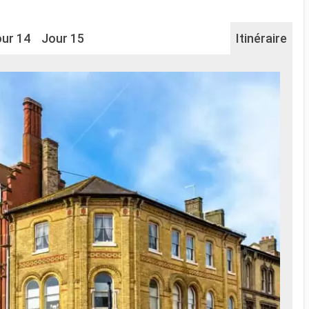
ur 14
Jour 15
Itinéraire
Na