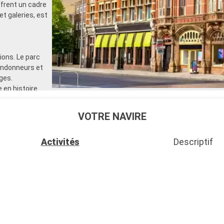
rent un cadre
et galeries, est
ons. Le parc
randonneurs et
ges.
 en histoire.
de voile et
 également
VOTRE NAVIRE
Activités
Descriptif