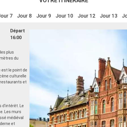
VOTRE ITINÉRAIRE
Jour 7
Jour 8
Jour 9
Jour 10
Jour 12
Jour 13
Jo
Départ
16:00
des plus
omètres du
e
est le point de
scène culturelle
restaurants et
 d'intérêt. Le
lle. Les murs
assé médiéval
derne et