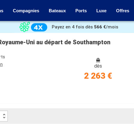
ns
Compagnies
Bateaux
Ports
Luxe
Offres
Payez en 4 fois dès
566 €
/mois
, Royaume-Uni au départ de Southampton
rts
on
dès
2 263 €