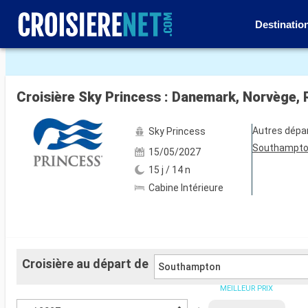
Destinatio
Voir les 17 autres photos
Croisière Sky Princess : Danemark, Norvège
Autres dépa
Sky Princess
Southampt
15/05/2027
15 j / 14 n
Cabine Intérieure
Croisière au départ de
Southampton
MEILLEUR PRIX