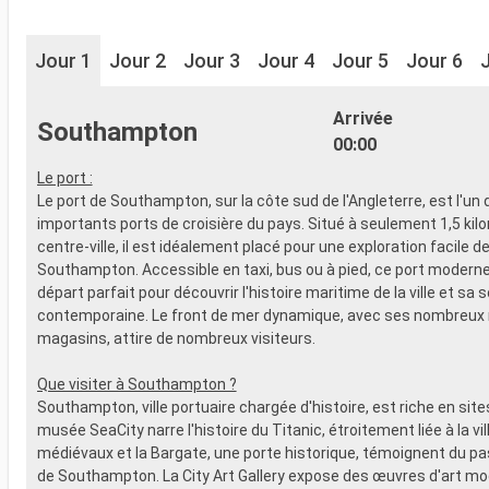
Jour 1
Jour 2
Jour 3
Jour 4
Jour 5
Jour 6
Arrivée
Southampton
00:00
Le port :
Le port de Southampton, sur la côte sud de l'Angleterre, est l'un 
importants ports de croisière du pays. Situé à seulement 1,5 kil
centre-ville, il est idéalement placé pour une exploration facile d
Southampton. Accessible en taxi, bus ou à pied, ce port moderne 
départ parfait pour découvrir l'histoire maritime de la ville et sa 
contemporaine. Le front de mer dynamique, avec ses nombreux 
magasins, attire de nombreux visiteurs.
Que visiter à Southampton ?
Southampton, ville portuaire chargée d'histoire, est riche en sites
musée SeaCity narre l'histoire du Titanic, étroitement liée à la vi
médiévaux et la Bargate, une porte historique, témoignent du p
de Southampton. La City Art Gallery expose des œuvres d'art mo