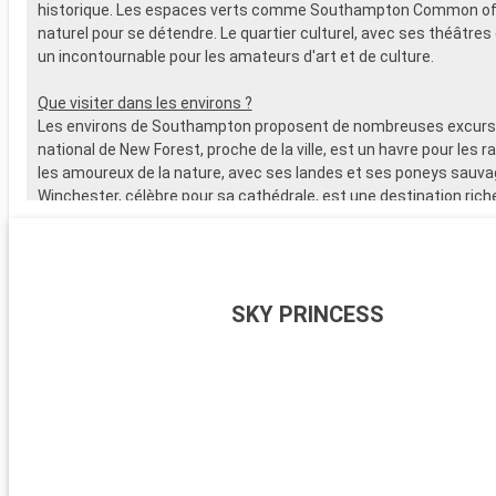
historique. Les espaces verts comme Southampton Common off
naturel pour se détendre. Le quartier culturel, avec ses théâtres 
un incontournable pour les amateurs d'art et de culture.
Que visiter dans les environs ?
Les environs de Southampton proposent de nombreuses excursi
national de New Forest, proche de la ville, est un havre pour les 
les amoureux de la nature, avec ses landes et ses poneys sauva
Winchester, célèbre pour sa cathédrale, est une destination riche
L'île de Wight, accessible en ferry, est parfaite pour les amateurs 
offre de magnifiques plages. Les passionnés d'histoire peuvent
visiter Stonehenge, à moins d'une heure de route.
SKY PRINCESS