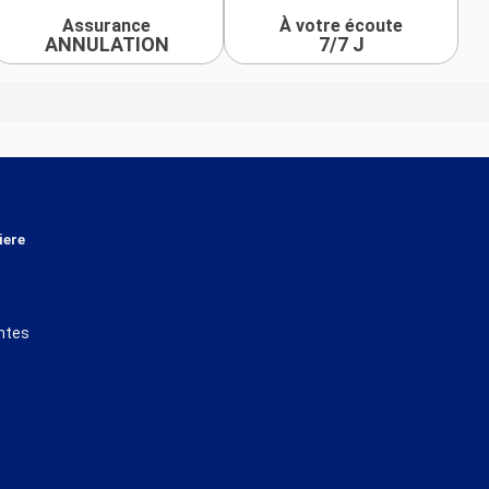
Assurance
À votre écoute
ANNULATION
7/7 J
iere
ntes