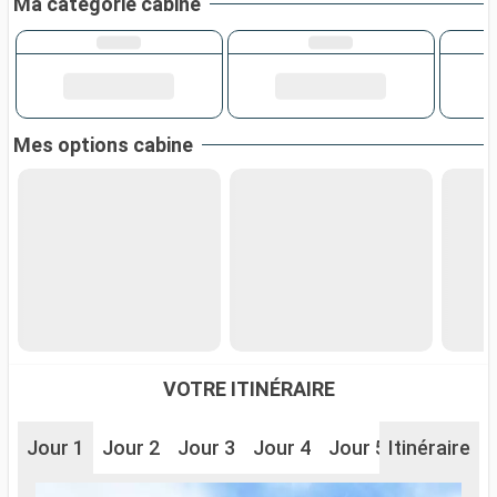
Ma catégorie cabine
Mes options cabine
VOTRE ITINÉRAIRE
Jour 1
Jour 2
Jour 3
Jour 4
Jour 5
Itinéraire
Jour 6
J