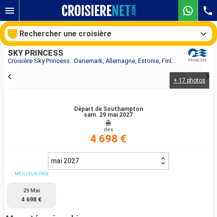
Rechercher une croisière
SKY PRINCESS
Croisière Sky Princess : Danemark, Allemagne, Estonie, Finlande, Suède, Royaume-Uni, Norvège au départ de Southampton
+ 17 photos
Nos destinations
Mois de départ
Départ de Southampton
sam. 29 mai 2027
dès
Ports
Compagnies
4 698 €
Rechercher
mai 2027
MEILLEUR PRIX
29 Mai
4 698 €