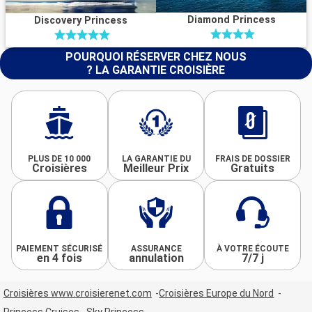
Diamond Princess
Discovery Princess
POURQUOI RÉSERVER CHEZ NOUS
? LA GARANTIE CROISIÈRE
PLUS DE 10 000
LA GARANTIE DU
FRAIS DE DOSSIER
Croisières
Meilleur Prix
Gratuits
PAIEMENT SÉCURISÉ
ASSURANCE
À VOTRE ÉCOUTE
en 4 fois
annulation
7/7 j
Croisières www.croisierenet.com
Croisières Europe du Nord
Princess Cruises
Sky Princess