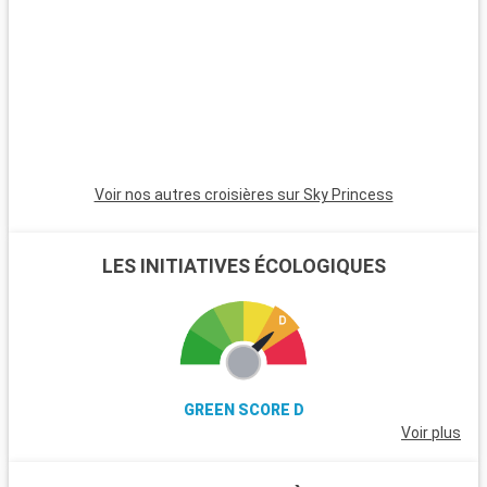
nature, avec ses landes et ses poneys sauvages. Winchester,
célèbre pour sa cathédrale, est une destination riche en
histoire. L'île de Wight, accessible en ferry, est parfaite pour
les amateurs de voile et offre de magnifiques plages. Les
passionnés d'histoire peuvent également visiter Stonehenge,
à moins d'une heure de route.
Voir nos autres croisières sur Sky Princess
LES INITIATIVES ÉCOLOGIQUES
GREEN SCORE D
Voir plus