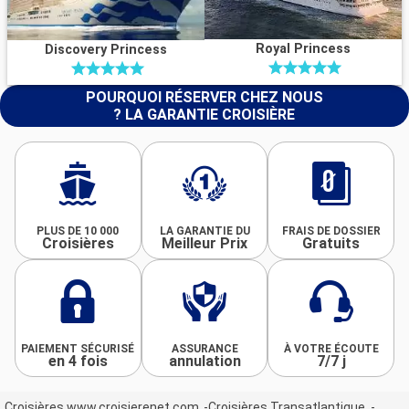
Royal Princess
Discovery Princess
POURQUOI RÉSERVER CHEZ NOUS
? LA GARANTIE CROISIÈRE
PLUS DE 10 000
LA GARANTIE DU
FRAIS DE DOSSIER
Croisières
Meilleur Prix
Gratuits
PAIEMENT SÉCURISÉ
ASSURANCE
À VOTRE ÉCOUTE
en 4 fois
annulation
7/7 j
Croisières www.croisierenet.com
Croisières Transatlantique