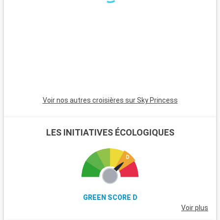
excursions. Le parc national de New Forest, proche de la ville,
est un havre pour les randonneurs et les amoureux de la
nature, avec ses landes et ses poneys sauvages. Winchester,
célèbre pour sa cathédrale, est une destination riche en
histoire. L'île de Wight, accessible en ferry, est parfaite pour
les amateurs de voile et offre de magnifiques plages. Les
passionnés d'histoire peuvent également visiter Stonehenge,
à moins d'une heure de route.
Voir nos autres croisières sur Sky Princess
LES INITIATIVES ÉCOLOGIQUES
GREEN SCORE D
Voir plus