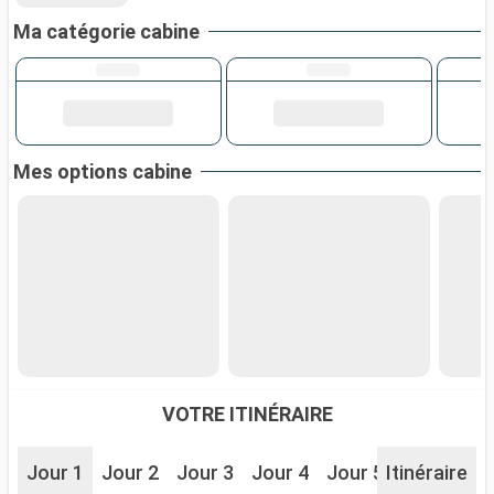
Ma catégorie cabine
Mes options cabine
VOTRE ITINÉRAIRE
Jour 1
Jour 2
Jour 3
Jour 4
Jour 5
Itinéraire
Jour 6
J