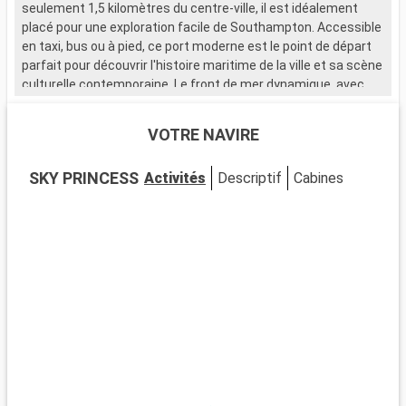
seulement 1,5 kilomètres du centre-ville, il est idéalement
placé pour une exploration facile de Southampton. Accessible
en taxi, bus ou à pied, ce port moderne est le point de départ
parfait pour découvrir l'histoire maritime de la ville et sa scène
culturelle contemporaine. Le front de mer dynamique, avec
ses nombreux restaurants et magasins, attire de nombreux
visiteurs.
VOTRE NAVIRE
Que visiter à Southampton ?
SKY PRINCESS
Activités
Descriptif
Cabines
Southampton, ville portuaire chargée d'histoire, est riche en
sites d'intérêt. Le musée SeaCity narre l'histoire du Titanic,
étroitement liée à la ville. Les murs médiévaux et la Bargate,
une porte historique, témoignent du passé médiéval de
Southampton. La City Art Gallery expose des œuvres d'art
moderne et historique. Les espaces verts comme
Southampton Common offrent un cadre naturel pour se
détendre. Le quartier culturel, avec ses théâtres et galeries,
est un incontournable pour les amateurs d'art et de culture.
Que visiter dans les environs ?
Les environs de Southampton proposent de nombreuses