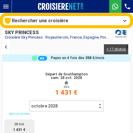
Rechercher une croisière
SKY PRINCESS
Croisière Sky Princess : Royaume-Uni, France, Espagne, Portugal, Tenerife, Honduras, États-Unis au départ de Southampton
+ 17 photos
Nos destinations
Payez en 4 fois dès
358 €
/mois
Mois de départ
Départ de Southampton
sam. 28 oct. 2028
Ports
Compagnies
dès
1 431 €
Rechercher
octobre 2028
MEILLEUR PRIX
28 Oct.
1 431 €