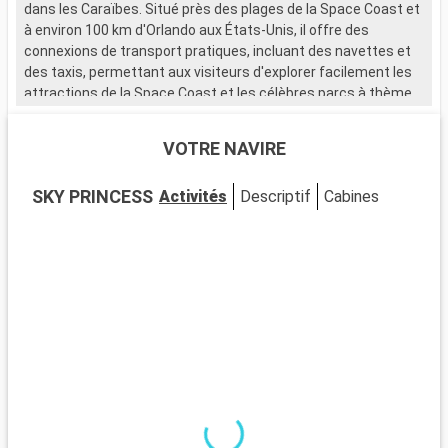
dans les Caraïbes. Situé près des plages de la Space Coast et
à environ 100 km d'Orlando aux États-Unis, il offre des
connexions de transport pratiques, incluant des navettes et
des taxis, permettant aux visiteurs d'explorer facilement les
attractions de la Space Coast et les célèbres parcs à thème
d'Orlando.
VOTRE NAVIRE
Que visiter à Port Canaveral et aux alentours ?
Port Canaveral est le point de départ pour une variété
SKY PRINCESS
Activités
Descriptif
Cabines
d'expériences, des plages paisibles aux aventures spatiales.
Le Kennedy Space Center Visitor Complex est une étape
essentielle pour les passionnés de l'espace. Les plages de la
Space Coast, comme Cocoa Beach, offrent détente, activités
nautiques et plaisir sous le soleil de Floride. L'Exploration
Tower, avec ses expositions sur l'environnement local et ses
vues panoramiques, est également remarquable.
Que visiter à Orlando ?
Orlando, à une courte distance en voiture de Port Canaveral,
est célèbre pour ses parcs à thème et attractions. Walt
Disney World Resort et Universal Studios Florida promettent