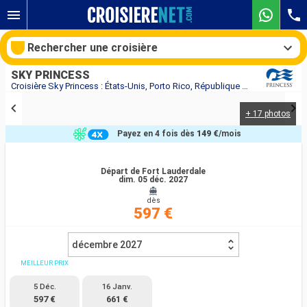
Rechercher une croisière
SKY PRINCESS
Croisière Sky Princess : États-Unis, Porto Rico, République Dominicaine au départ de Fort Lauderdale
+ 17 photos
Nos destinations
Payez en 4 fois dès
149 €
/mois
Mois de départ
Départ de Fort Lauderdale
dim. 05 déc. 2027
Ports
Compagnies
dès
597 €
Rechercher
décembre 2027
MEILLEUR PRIX
5 Déc.
16 Janv.
597 €
661 €