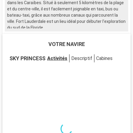
dans les Caraïbes. Situé à seulement 5 kilomètres de la plage
et du centre-ville, il est facilement joignable en taxi, bus ou
bateau-taxi, grâce aux nombreux canaux qui parcourent la
ville. Fort Lauderdale est un lieu idéal pour débuter l'exploration
du sud de la Floride.
Que visiter à Fort Lauderdale ?
VOTRE NAVIRE
Fort Lauderdale est réputée pour ses plages de sable et ses
eaux cristallines. Le Las Olas Boulevard, avec ses boutiques,
SKY PRINCESS
Activités
Descriptif
Cabines
galeries d'art et restaurants, offre une expérience de
shopping et de détente unique. Le Musée de Bonnet House se
distingue par son architecture singulière et ses jardins
tropicaux. La ville est également idéale pour les activités
nautiques, allant de la location de yachts aux balades en
bateau-taxi à travers les canaux.
Que visiter dans les environs ?
Aux alentours de Fort Lauderdale, les Everglades offrent une
expérience unique dans un écosystème exceptionnel. Des
tours en hydroglisseur permettent d'observer la faune, y
compris les fameux alligators. Miami, à seulement 45