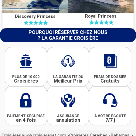
Royal Princess
Discovery Princess
POURQUOI RÉSERVER CHEZ NOUS
? LA GARANTIE CROISIÈRE
PLUS DE 10 000
LA GARANTIE DU
FRAIS DE DOSSIER
Croisières
Meilleur Prix
Gratuits
PAIEMENT SÉCURISÉ
ASSURANCE
À VOTRE ÉCOUTE
en 4 fois
annulation
7/7 j
Croisières www.croisierenet.com
Croisières Caraïbes - Bahamas