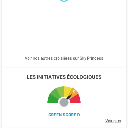
minutes, est incontournable avec son atmosphère animée,
ses plages et son quartier Art Déco. Pour une ambiance plus
calme, Pompano Beach et Hollywood Beach sont des choix
charmants avec leurs plages tranquilles et leur atmosphère
apaisante.
Voir nos autres croisières sur Sky Princess
LES INITIATIVES ÉCOLOGIQUES
GREEN SCORE D
Voir plus