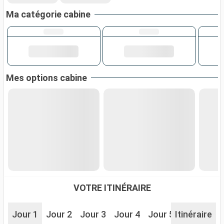
Ma catégorie cabine
Mes options cabine
VOTRE ITINÉRAIRE
Jour 1
Jour 2
Jour 3
Jour 4
Jour 5
Itinéraire
Jour 6
J