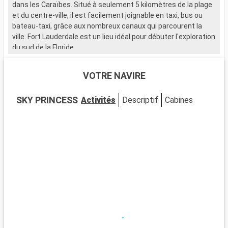
dans les Caraïbes. Situé à seulement 5 kilomètres de la plage
a
et du centre-ville, il est facilement joignable en taxi, bus ou
b
bateau-taxi, grâce aux nombreux canaux qui parcourent la
ville. Fort Lauderdale est un lieu idéal pour débuter l'exploration
du sud de la Floride.
Que visiter à Fort Lauderdale ?
VOTRE NAVIRE
Fort Lauderdale est réputée pour ses plages de sable et ses
eaux cristallines. Le Las Olas Boulevard, avec ses boutiques,
SKY PRINCESS
Activités
Descriptif
Cabines
galeries d'art et restaurants, offre une expérience de
shopping et de détente unique. Le Musée de Bonnet House se
distingue par son architecture singulière et ses jardins
tropicaux. La ville est également idéale pour les activités
nautiques, allant de la location de yachts aux balades en
bateau-taxi à travers les canaux.
Que visiter dans les environs ?
Aux alentours de Fort Lauderdale, les Everglades offrent une
expérience unique dans un écosystème exceptionnel. Des
tours en hydroglisseur permettent d'observer la faune, y
compris les fameux alligators. Miami, à seulement 45