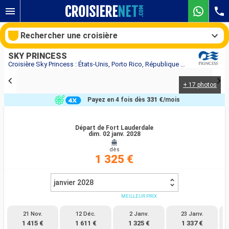
Rechercher une croisière
SKY PRINCESS
Croisière Sky Princess : États-Unis, Porto Rico, République Dominicaine, Îles Turques-et-Caïques, Bahamas, Royaume-Uni, Caïmans (Îles), Mexique au départ de Fort Lauderdale
+ 17 photos
Nos destinations
Payez en 4 fois dès
331 €
/mois
Mois de départ
Départ de Fort Lauderdale
dim. 02 janv. 2028
Ports
Compagnies
dès
1 325 €
Rechercher
janvier 2028
MEILLEUR PRIX
21 Nov.
12 Déc.
2 Janv.
23 Janv.
1 415 €
1 611 €
1 325 €
1 337 €