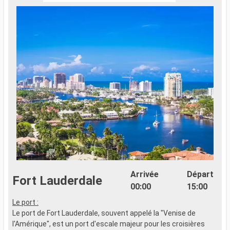
Arrivée
Départ
Fort Lauderdale
00:00
15:00
Le port :
S
Le port de Fort Lauderdale, souvent appelé la "Venise de
i
l'Amérique", est un port d'escale majeur pour les croisières
s