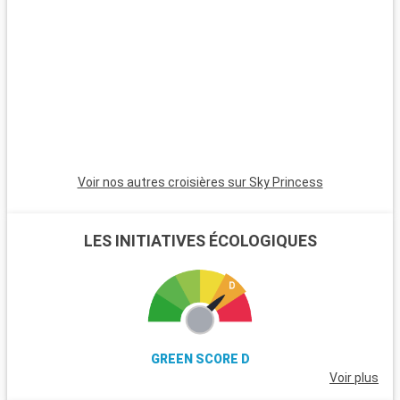
minutes, est incontournable avec son atmosphère animée,
ses plages et son quartier Art Déco. Pour une ambiance plus
calme, Pompano Beach et Hollywood Beach sont des choix
charmants avec leurs plages tranquilles et leur atmosphère
apaisante.
Voir nos autres croisières sur Sky Princess
LES INITIATIVES ÉCOLOGIQUES
GREEN SCORE D
Voir plus