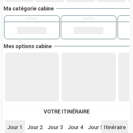
Ma catégorie cabine
Mes options cabine
VOTRE ITINÉRAIRE
Jour 1
Jour 2
Jour 3
Jour 4
Jour 5
Itinéraire
Jour 6
J