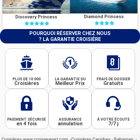
Diamond Princess
Discovery Princess
POURQUOI RÉSERVER CHEZ NOUS
? LA GARANTIE CROISIÈRE
PLUS DE 10 000
LA GARANTIE DU
FRAIS DE DOSSIER
Croisières
Meilleur Prix
Gratuits
PAIEMENT SÉCURISÉ
ASSURANCE
À VOTRE ÉCOUTE
en 4 fois
annulation
7/7 j
Croisières www.croisierenet.com
Croisières Caraïbes - Bahamas