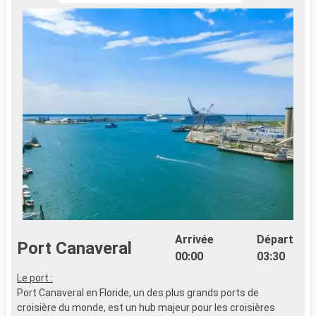
Arrivée
Départ
Port Canaveral
00:00
03:30
Le port :
L
Port Canaveral en Floride, un des plus grands ports de
L
croisière du monde, est un hub majeur pour les croisières
s