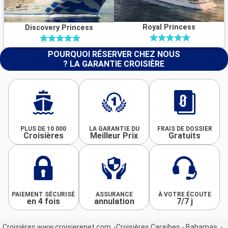
Royal Princess
Discovery Princess
POURQUOI RÉSERVER CHEZ NOUS
? LA GARANTIE CROISIÈRE
PLUS DE 10 000
LA GARANTIE DU
FRAIS DE DOSSIER
Croisières
Meilleur Prix
Gratuits
PAIEMENT SÉCURISÉ
ASSURANCE
À VOTRE ÉCOUTE
en 4 fois
annulation
7/7 j
Croisières www.croisierenet.com
Croisières Caraïbes - Bahamas