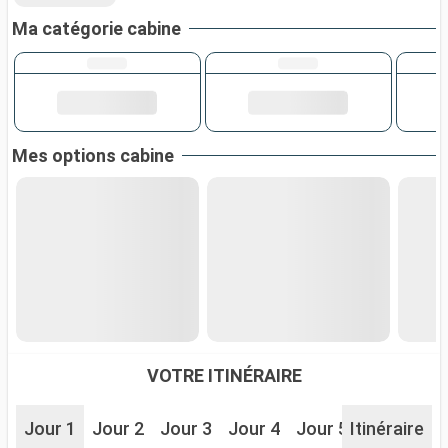
Ma catégorie cabine
Mes options cabine
VOTRE ITINÉRAIRE
Jour 1
Jour 2
Jour 3
Jour 4
Jour 5
Itinéraire
Jour 6
J