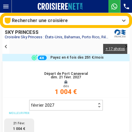
Rechercher une croisière
SKY PRINCESS
Croisière Sky Princess : États-Unis, Bahamas, Porto Rico, République Dominicaine, Îles Turques-et-Caïques au départ de Port Canaveral
+ 17 photos
Nos destinations
Payez en 4 fois dès
251 €
/mois
Mois de départ
Départ de Port Canaveral
dim. 21 févr. 2027
Ports
Compagnies
dès
1 004 €
Rechercher
février 2027
MEILLEUR PRIX
21 Févr.
1 004 €