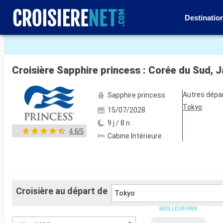
Destinatio
Voir les 39 autres photos
Croisière Sapphire princess : Corée du Sud, 
Autres dépa
Sapphire princess
Tokyo
15/07/2028
9 j / 8 n
4.6/5
Cabine Intérieure
Croisière au départ de
Tokyo
MEILLEUR PRIX