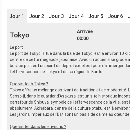
Jour 1
Jour 2
Jour 3
Jour 4
Jour 5
Jour 6
Arrivée
Tokyo
00:00
Le port :
Le port de Tokyo, situé dans la baie de Tokyo, est à environ 10 k
centre de cette mégapole japonaise. Avec un accès aisé grâce a
bus, ce port est un point de départ excellent pour s'immerger da
l'effervescence de Tokyo et de sa région, le Kantō.
Que visiter à Tokyo ?
Tokyo offre un mélange captivant de tradition et de modernité. 
Senso-ji, dans le quartier d'Asakusa, est un site historique incon
carrefour de Shibuya, symbole de l'effervescence de la ville, est à
absolument. Akihabara, centre de la culture otaku, est à environ 
Les jardins impériaux de l'Est sont un oasis de calme au cœur de la
Que visiter dans les environs ?