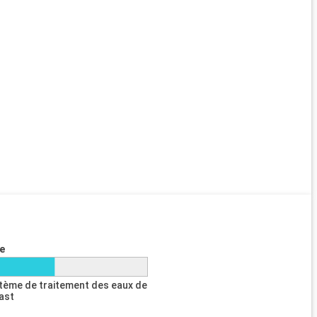
e
tème de traitement des eaux de
last