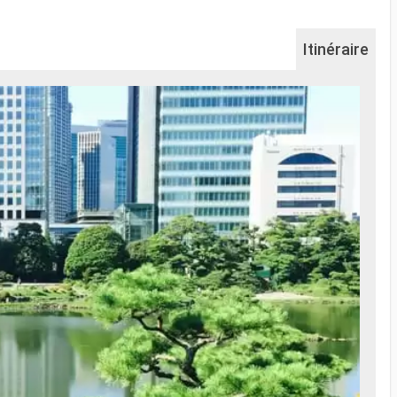
Itinéraire
Na