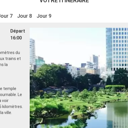
VOTRE ITINÉRAIRE
Jour 7
Jour 8
Jour 9
Départ
16:00
ilomètres du
ux trains et
ns la
Le temple
tournable. Le
 voir
5 kilomètres.
 ville.