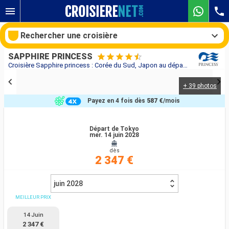
Rechercher une croisière
SAPPHIRE PRINCESS
Croisière Sapphire princess : Corée du Sud, Japon au départ de Tokyo
+ 39 photos
Nos destinations
Payez en 4 fois dès
587 €
/mois
Mois de départ
Départ de Tokyo
mer. 14 juin 2028
Ports
Compagnies
dès
2 347 €
Rechercher
juin 2028
MEILLEUR PRIX
14 Juin
2 347 €