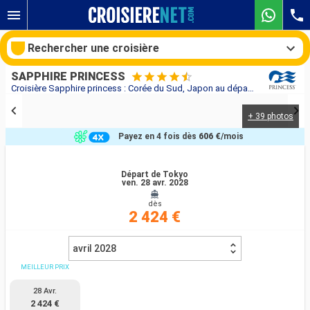
Rechercher une croisière
SAPPHIRE PRINCESS
Croisière Sapphire princess : Corée du Sud, Japon au départ de Tokyo
+ 39 photos
Nos destinations
Payez en 4 fois dès
606 €
/mois
Mois de départ
Départ de Tokyo
ven. 28 avr. 2028
Ports
Compagnies
dès
2 424 €
Rechercher
avril 2028
MEILLEUR PRIX
28 Avr.
2 424 €