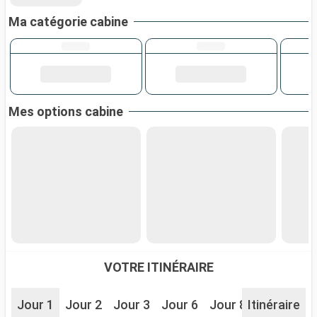
Ma catégorie cabine
Mes options cabine
VOTRE ITINÉRAIRE
Jour 1
Jour 2
Jour 3
Jour 6
Jour 8
Itinéraire
Jour 9
J