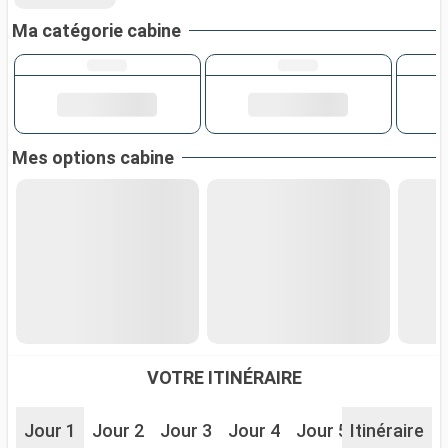
Ma catégorie cabine
Mes options cabine
VOTRE ITINÉRAIRE
Jour 1
Jour 2
Jour 3
Jour 4
Jour 5
Itinéraire
Jour 6
J