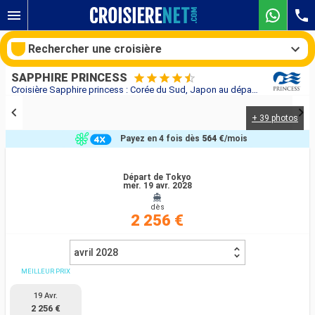
Rechercher une croisière
SAPPHIRE PRINCESS
Croisière Sapphire princess : Corée du Sud, Japon au départ de Tokyo
+ 39 photos
Nos destinations
Payez en 4 fois dès
564 €
/mois
Mois de départ
Départ de Tokyo
mer. 19 avr. 2028
Ports
Compagnies
dès
2 256 €
Rechercher
avril 2028
MEILLEUR PRIX
19 Avr.
2 256 €