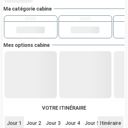
Ma catégorie cabine
Mes options cabine
VOTRE ITINÉRAIRE
Jour 1
Jour 2
Jour 3
Jour 4
Jour 5
Itinéraire
Jour 7
J