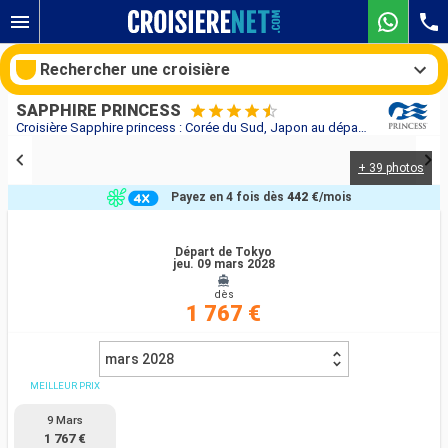
Rechercher une croisière
SAPPHIRE PRINCESS
Croisière Sapphire princess : Corée du Sud, Japon au départ de Tokyo
+ 39 photos
Nos destinations
Payez en 4 fois dès
442 €
/mois
Mois de départ
Départ de Tokyo
jeu. 09 mars 2028
Ports
Compagnies
dès
1 767 €
Rechercher
mars 2028
MEILLEUR PRIX
9 Mars
1 767 €