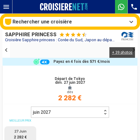
Rechercher une croisière
SAPPHIRE PRINCESS
Croisière Sapphire princess : Corée du Sud, Japon au départ de Tokyo
+ 39 photos
Nos destinations
Payez en 4 fois dès
571 €
/mois
Mois de départ
Départ de Tokyo
dim. 27 juin 2027
Ports
Compagnies
dès
2 282 €
Rechercher
juin 2027
MEILLEUR PRIX
27 Juin
2 282 €