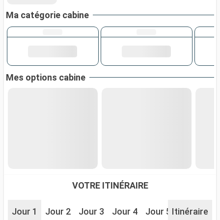
Ma catégorie cabine
Mes options cabine
VOTRE ITINÉRAIRE
Jour 1
Jour 2
Jour 3
Jour 4
Jour 5
Itinéraire
Jour 6
J