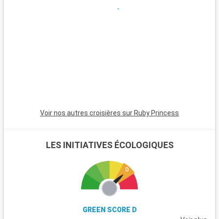
pas. Le parc national de Muir Woods, connu pour ses séquoias
séculaires, est un havre de nature proche de la ville. La région
viticole de Napa Valley et Sonoma, célèbre pour ses vignobles
et dégustations, est une destination prisée des gourmets.
Sausalito, accessible en ferry, offre des vues spectaculaires
sur la baie et un cadre serein pour une journée de détente.
Voir nos autres croisières sur Ruby Princess
LES INITIATIVES ÉCOLOGIQUES
GREEN SCORE D