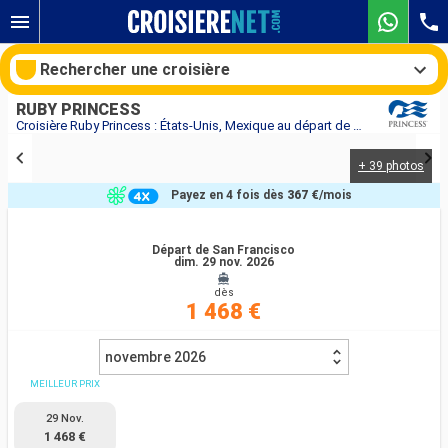
Rechercher une croisière
RUBY PRINCESS
Croisière Ruby Princess : États-Unis, Mexique au départ de San Francisco
+ 39 photos
Nos destinations
Payez en 4 fois dès
367 €
/mois
Mois de départ
Départ de San Francisco
dim. 29 nov. 2026
Ports
Compagnies
dès
1 468 €
Rechercher
novembre 2026
MEILLEUR PRIX
29 Nov.
1 468 €