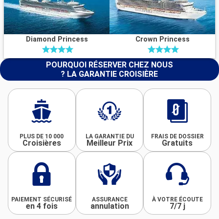
Diamond Princess
Crown Princess
POURQUOI RÉSERVER CHEZ NOUS
? LA GARANTIE CROISIÈRE
PLUS DE 10 000
LA GARANTIE DU
FRAIS DE DOSSIER
Croisières
Meilleur Prix
Gratuits
PAIEMENT SÉCURISÉ
ASSURANCE
À VOTRE ÉCOUTE
en 4 fois
annulation
7/7 j