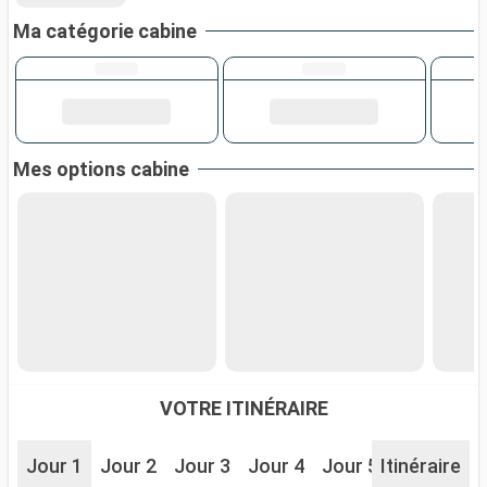
Ma catégorie cabine
Mes options cabine
VOTRE ITINÉRAIRE
Jour 1
Jour 2
Jour 3
Jour 4
Jour 5
Itinéraire
Jour 6
J