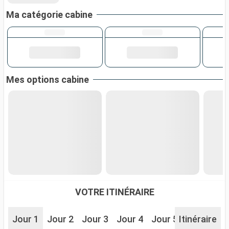
Ma catégorie cabine
Mes options cabine
VOTRE ITINÉRAIRE
Jour 1
Jour 2
Jour 3
Jour 4
Jour 5
Itinéraire
Jour 6
J