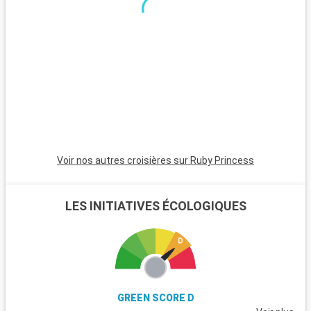
pas. Le parc national de Muir Woods, connu pour ses séquoias
séculaires, est un havre de nature proche de la ville. La région
viticole de Napa Valley et Sonoma, célèbre pour ses vignobles
et dégustations, est une destination prisée des gourmets.
Sausalito, accessible en ferry, offre des vues spectaculaires
sur la baie et un cadre serein pour une journée de détente.
Voir nos autres croisières sur Ruby Princess
LES INITIATIVES ÉCOLOGIQUES
GREEN SCORE D