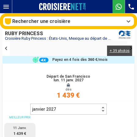
Rechercher une croisière
RUBY PRINCESS
Croisière Ruby Princess : États-Unis, Mexique au départ de San Francisco
+ 39 photos
Nos destinations
Payez en 4 fois dès
360 €
/mois
Mois de départ
Départ de San Francisco
lun. 11 janv. 2027
Ports
Compagnies
dès
1 439 €
Rechercher
janvier 2027
MEILLEUR PRIX
11 Janv.
1 439 €