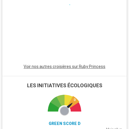
pas. Le parc national de Muir Woods, connu pour ses séquoias
séculaires, est un havre de nature proche de la ville. La région
viticole de Napa Valley et Sonoma, célèbre pour ses vignobles
et dégustations, est une destination prisée des gourmets.
Sausalito, accessible en ferry, offre des vues spectaculaires
sur la baie et un cadre serein pour une journée de détente.
Voir nos autres croisières sur Ruby Princess
LES INITIATIVES ÉCOLOGIQUES
GREEN SCORE D