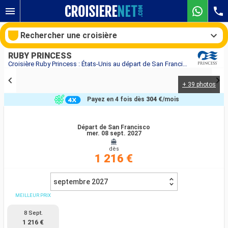
Rechercher une croisière
RUBY PRINCESS
Croisière Ruby Princess : États-Unis au départ de San Francisco
+ 39 photos
Nos destinations
Payez en 4 fois dès
304 €
/mois
Mois de départ
Départ de San Francisco
mer. 08 sept. 2027
Ports
Compagnies
dès
1 216 €
Rechercher
septembre 2027
MEILLEUR PRIX
8 Sept.
1 216 €