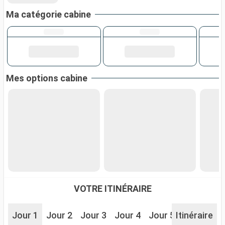
Ma catégorie cabine
Mes options cabine
VOTRE ITINÉRAIRE
Jour 1
Jour 2
Jour 3
Jour 4
Jour 5
Itinéraire
Jour 6
J