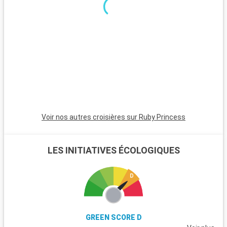
pas. Le parc national de Muir Woods, connu pour ses séquoias
séculaires, est un havre de nature proche de la ville. La région
viticole de Napa Valley et Sonoma, célèbre pour ses vignobles
et dégustations, est une destination prisée des gourmets.
Sausalito, accessible en ferry, offre des vues spectaculaires
sur la baie et un cadre serein pour une journée de détente.
Voir nos autres croisières sur Ruby Princess
LES INITIATIVES ÉCOLOGIQUES
GREEN SCORE D