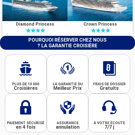
Diamond Princess
Crown Princess
POURQUOI RÉSERVER CHEZ NOUS
? LA GARANTIE CROISIÈRE
PLUS DE 10 000
LA GARANTIE DU
FRAIS DE DOSSIER
Croisières
Meilleur Prix
Gratuits
PAIEMENT SÉCURISÉ
ASSURANCE
À VOTRE ÉCOUTE
en 4 fois
annulation
7/7 j