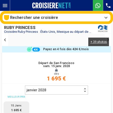
Rechercher une croisière
RUBY PRINCESS
Croisière Ruby Princess : États-Unis, Mexique au départ de San Francisco
+ 39 photos
Nos destinations
Payez en 4 fois dès
424 €
/mois
Mois de départ
Départ de San Francisco
sam. 15 janv. 2028
Ports
Compagnies
dès
1 695 €
Rechercher
janvier 2028
MEILLEUR PRIX
15 Janv.
1 695 €