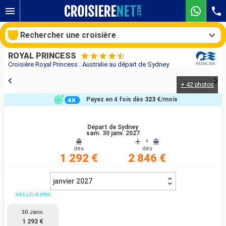
Rechercher une croisière
ROYAL PRINCESS
Croisière Royal Princess : Australie au départ de Sydney
+ 42 photos
Nos destinations
Payez en 4 fois dès
323 €
/mois
Mois de départ
Départ de Sydney
sam. 30 janv. 2027
Ports
Compagnies
+
dès
dès
1 292 €
2 846 €
Rechercher
janvier 2027
MEILLEUR PRIX
30 Janv.
1 292 €