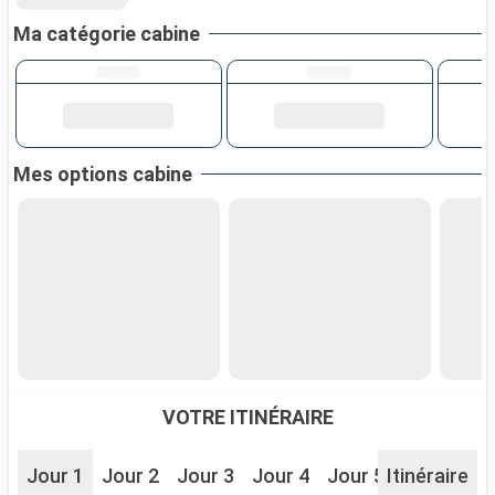
Ma catégorie cabine
Mes options cabine
VOTRE ITINÉRAIRE
Jour 1
Jour 2
Jour 3
Jour 4
Jour 5
Itinéraire
Jour 6
J