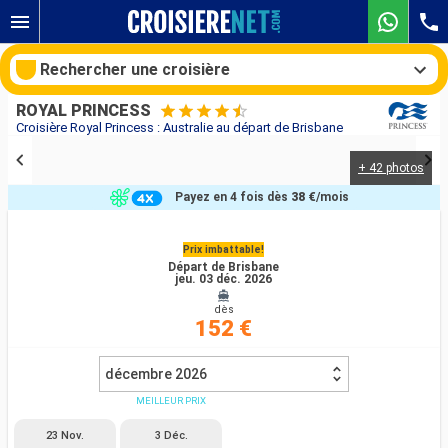
Rechercher une croisière
ROYAL PRINCESS
Croisière Royal Princess : Australie au départ de Brisbane
+ 42 photos
Nos destinations
Payez en 4 fois dès
38 €
/mois
Mois de départ
Prix imbattable!
Départ de Brisbane
Ports
Compagnies
jeu. 03 déc. 2026
dès
Rechercher
152 €
décembre 2026
MEILLEUR PRIX
23 Nov.
3 Déc.