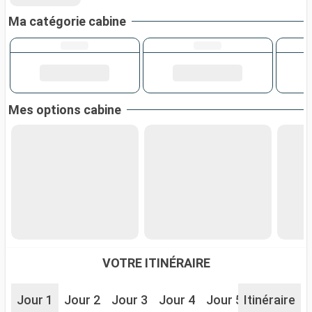
Ma catégorie cabine
Mes options cabine
VOTRE ITINÉRAIRE
Jour 1
Jour 2
Jour 3
Jour 4
Jour 5
Itinéraire
Jour 6
J