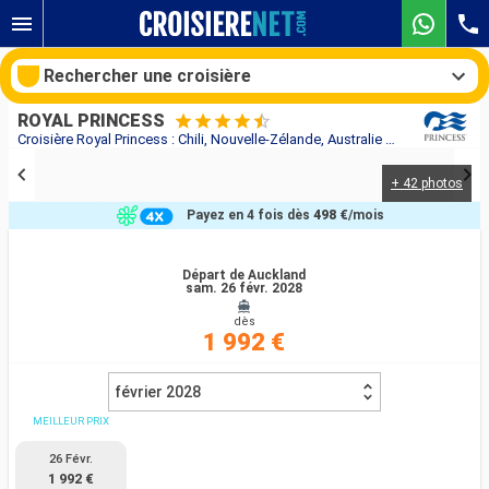
Rechercher une croisière
ROYAL PRINCESS
Croisière Royal Princess : Chili, Nouvelle-Zélande, Australie au départ de Auckland
+ 42 photos
Nos destinations
Payez en 4 fois dès
498 €
/mois
Mois de départ
Départ de Auckland
sam. 26 févr. 2028
Ports
Compagnies
dès
1 992 €
Rechercher
février 2028
MEILLEUR PRIX
26 Févr.
1 992 €