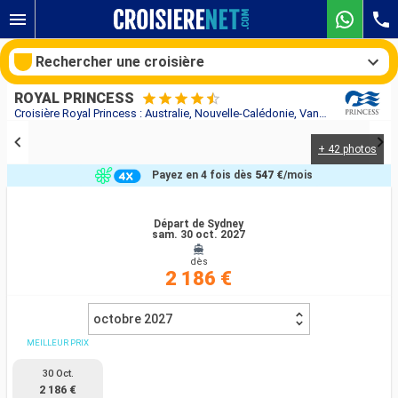
Rechercher une croisière
ROYAL PRINCESS
Croisière Royal Princess : Australie, Nouvelle-Calédonie, Vanuatu, Fidji (Îles) au départ de Sydney
+ 42 photos
Nos destinations
Payez en 4 fois dès
547 €
/mois
Mois de départ
Départ de Sydney
sam. 30 oct. 2027
Ports
Compagnies
dès
2 186 €
Rechercher
octobre 2027
MEILLEUR PRIX
30 Oct.
2 186 €