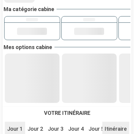
Ma catégorie cabine
Mes options cabine
VOTRE ITINÉRAIRE
Jour 1
Jour 2
Jour 3
Jour 4
Jour 5
Itinéraire
Jour 6
J