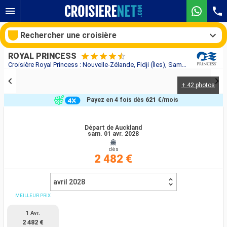
Rechercher une croisière
ROYAL PRINCESS
Croisière Royal Princess : Nouvelle-Zélande, Fidji (Îles), Samoa, États-Unis, Canada au départ de Auckland
+ 42 photos
Nos destinations
Payez en 4 fois dès
621 €
/mois
Mois de départ
Départ de Auckland
sam. 01 avr. 2028
Ports
Compagnies
dès
2 482 €
Rechercher
avril 2028
MEILLEUR PRIX
1 Avr.
2 482 €