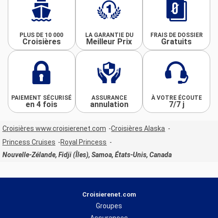
PLUS DE 10 000
LA GARANTIE DU
FRAIS DE DOSSIER
Croisières
Meilleur Prix
Gratuits
PAIEMENT SÉCURISÉ
ASSURANCE
À VOTRE ÉCOUTE
en 4 fois
annulation
7/7 j
Croisières www.croisierenet.com
Croisières Alaska
Princess Cruises
Royal Princess
Nouvelle-Zélande, Fidji (Îles), Samoa, États-Unis, Canada
Croisierenet.com
Groupes
Assurances