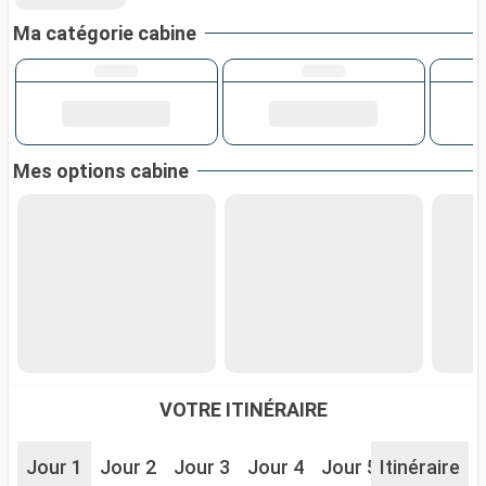
Ma catégorie cabine
Mes options cabine
VOTRE ITINÉRAIRE
Jour 1
Jour 2
Jour 3
Jour 4
Jour 5
Itinéraire
Jour 6
J