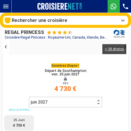
Rechercher une croisière
REGAL PRINCESS
Croisière Regal Princess : Royaume-Uni, Canada, Irlande, Belgique, Pays-Bas, Allemagne, Danemark, Norvège, Islande au départ de Southampton
+ 38 photos
Nos destinations
Mois de départ
Dernières Dispos !
Départ de Southampton
ven. 25 juin 2027
Ports
Compagnies
dès
4 730 €
Rechercher
juin 2027
MEILLEUR PRIX
25 Juin
4 730 €