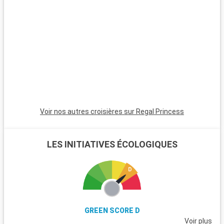
est un havre pour les randonneurs et les amoureux de la
nature, avec ses landes et ses poneys sauvages. Winchester,
célèbre pour sa cathédrale, est une destination riche en
histoire. L'île de Wight, accessible en ferry, est parfaite pour
les amateurs de voile et offre de magnifiques plages. Les
passionnés d'histoire peuvent également visiter Stonehenge,
à moins d'une heure de route.
Voir nos autres croisières sur Regal Princess
LES INITIATIVES ÉCOLOGIQUES
GREEN SCORE D
Voir plus