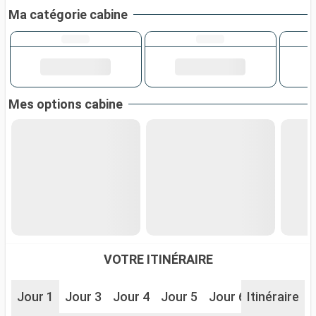
Ma catégorie cabine
Mes options cabine
VOTRE ITINÉRAIRE
Jour 1
Jour 3
Jour 4
Jour 5
Jour 6
Itinéraire
Jour 7
J