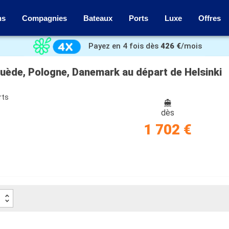
ns
Compagnies
Bateaux
Ports
Luxe
Offres
Payez en 4 fois dès
426 €
/mois
 Suède, Pologne, Danemark au départ de Helsinki
rts
dès
1 702 €