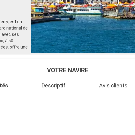
erry, est un
arc national de
e avec ses
oo, à 50
vées, offre une
VOTRE NAVIRE
ités
Descriptif
Avis clients