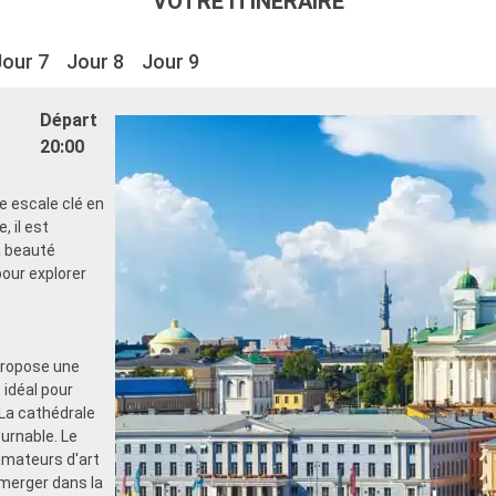
VOTRE ITINÉRAIRE
Jour 7
Jour 8
Jour 9
Départ
20:00
ne escale clé en
, il est
a beauté
pour explorer
propose une
 idéal pour
 La cathédrale
urnable. Le
 amateurs d'art
mmerger dans la