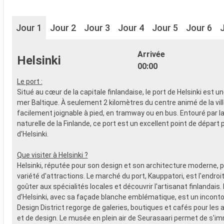
Jour 1
Jour 2
Jour 3
Jour 4
Jour 5
Jour 6
Arrivée
Helsinki
00:00
Le port :
Situé au cœur de la capitale finlandaise, le port de Helsinki est u
mer Baltique. À seulement 2 kilomètres du centre animé de la ville
facilement joignable à pied, en tramway ou en bus. Entouré par l
naturelle de la Finlande, ce port est un excellent point de départ 
d'Helsinki.
Que visiter à Helsinki ?
Helsinki, réputée pour son design et son architecture moderne, 
variété d'attractions. Le marché du port, Kauppatori, est l'endroit
goûter aux spécialités locales et découvrir l'artisanat finlandais.
d'Helsinki, avec sa façade blanche emblématique, est un inconto
Design District regorge de galeries, boutiques et cafés pour les
et de design. Le musée en plein air de Seurasaari permet de s'i