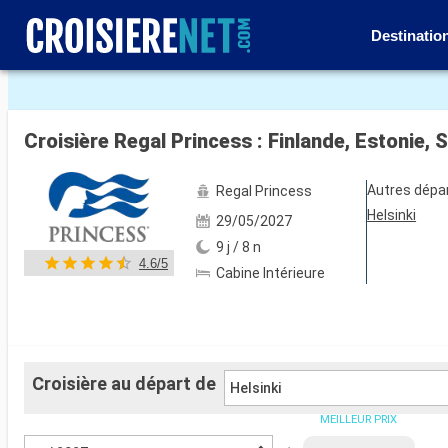
Destinatio
Voir les 38 autres photos
Croisière Regal Princess : Finlande, Estonie,
Autres dépa
Regal Princess
Helsinki
29/05/2027
9 j / 8 n
4.6/5
Cabine Intérieure
Croisière au départ de
Helsinki
MEILLEUR PRIX