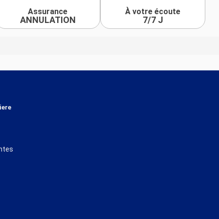
Assurance
À votre écoute
ANNULATION
7/7 J
iere
ntes