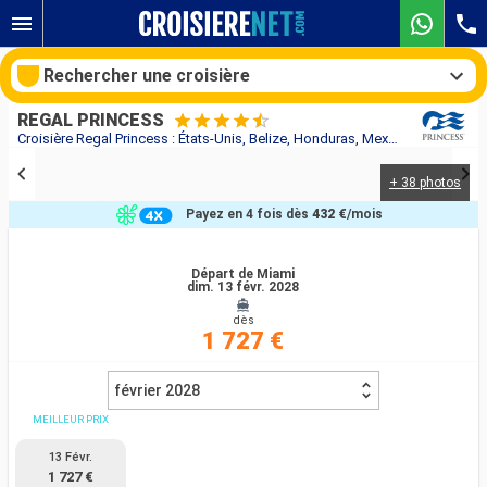
Rechercher une croisière
REGAL PRINCESS
Croisière Regal Princess : États-Unis, Belize, Honduras, Mexique, République Dominicaine, Porto Rico, Îles Turques-et-Caïques, Bahamas au départ de Miami
+ 38 photos
Nos destinations
Payez en 4 fois dès
432 €
/mois
Mois de départ
Départ de Miami
dim. 13 févr. 2028
Ports
Compagnies
dès
1 727 €
Rechercher
février 2028
MEILLEUR PRIX
13 Févr.
1 727 €