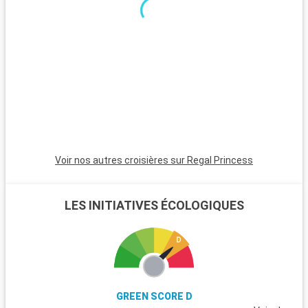
couchers de soleil magnifiques. Les Bahamas, à proximité en
bateau, sont un paradis avec leurs plages de sable blanc. Pour
les plongeurs, les récifs coralliens de Key Largo offrent une
expérience sous-marine inoubliable. Ces destinations autour
de Miami révèlent la beauté naturelle et la diversité culturelle
de la région.
Voir nos autres croisières sur Regal Princess
LES INITIATIVES ÉCOLOGIQUES
GREEN SCORE D