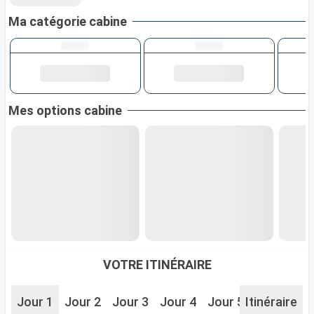
Ma catégorie cabine
Mes options cabine
VOTRE ITINÉRAIRE
Jour 1
Jour 2
Jour 3
Jour 4
Jour 5
Itinéraire
Jour 6
J