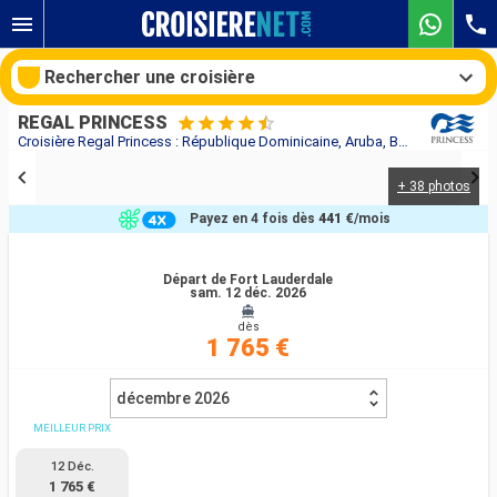
Rechercher une croisière
REGAL PRINCESS
Croisière Regal Princess : République Dominicaine, Aruba, Bahamas, Îles Turques-et-Caïques, États-Unis au départ de Fort Lauderdale
+ 38 photos
Nos destinations
Payez en 4 fois dès
441 €
/mois
Mois de départ
Départ de Fort Lauderdale
sam. 12 déc. 2026
Ports
Compagnies
dès
1 765 €
Rechercher
décembre 2026
MEILLEUR PRIX
12 Déc.
1 765 €