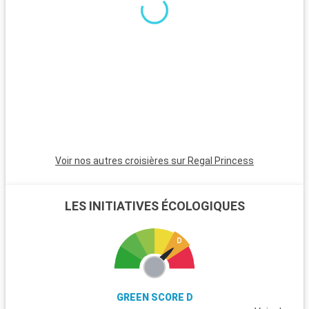
minutes, est incontournable avec son atmosphère animée,
ses plages et son quartier Art Déco. Pour une ambiance plus
calme, Pompano Beach et Hollywood Beach sont des choix
charmants avec leurs plages tranquilles et leur atmosphère
apaisante.
Voir nos autres croisières sur Regal Princess
LES INITIATIVES ÉCOLOGIQUES
GREEN SCORE D