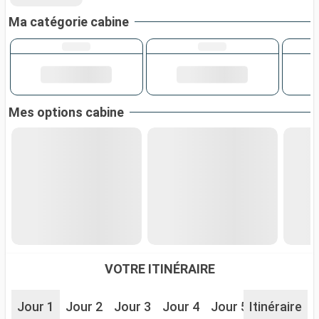
Ma catégorie cabine
Mes options cabine
VOTRE ITINÉRAIRE
Jour 1
Jour 2
Jour 3
Jour 4
Jour 5
Itinéraire
Jour 6
J