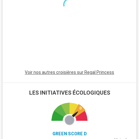
ferry gratuit offrant des vues sur la Statue de la Liberté, est
un lieu de tranquillité. Les montagnes Catskills, à quelques
heures de la ville, offrent des sentiers de randonnée avec de
magnifiques paysages à la clé.
Voir nos autres croisières sur Regal Princess
LES INITIATIVES ÉCOLOGIQUES
GREEN SCORE D