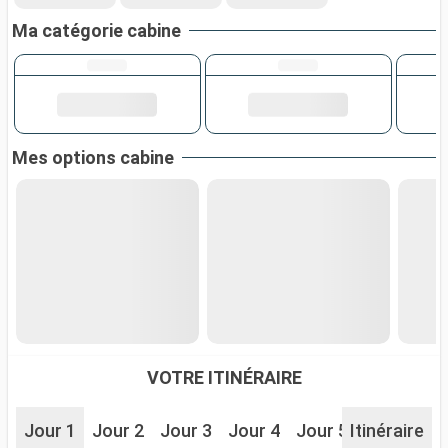
Ma catégorie cabine
Mes options cabine
VOTRE ITINÉRAIRE
Jour 1
Jour 2
Jour 3
Jour 4
Jour 5
Itinéraire
Jour 6
J