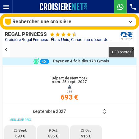
Rechercher une croisière
REGAL PRINCESS
Croisière Regal Princess : États-Unis, Canada au départ de New York
+ 38 photos
Nos destinations
Payez en 4 fois dès
173 €
/mois
Mois de départ
Départ de New York
sam. 25 sept. 2027
Ports
Compagnies
dès
693 €
Rechercher
septembre 2027
MEILLEUR PRIX
25 Sept.
9 Oct.
23 Oct.
693 €
835 €
916 €