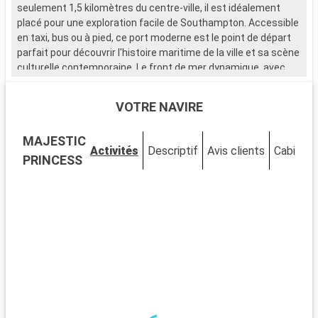
seulement 1,5 kilomètres du centre-ville, il est idéalement
placé pour une exploration facile de Southampton. Accessible
en taxi, bus ou à pied, ce port moderne est le point de départ
parfait pour découvrir l'histoire maritime de la ville et sa scène
culturelle contemporaine. Le front de mer dynamique, avec
ses nombreux restaurants et magasins, attire de nombreux
visiteurs.
VOTRE NAVIRE
Que visiter à Southampton ?
MAJESTIC
Southampton, ville portuaire chargée d'histoire, est riche en
Activités
Descriptif
Avis clients
Cabines
sites d'intérêt. Le musée SeaCity narre l'histoire du Titanic,
PRINCESS
étroitement liée à la ville. Les murs médiévaux et la Bargate,
une porte historique, témoignent du passé médiéval de
Southampton. La City Art Gallery expose des œuvres d'art
moderne et historique. Les espaces verts comme
Southampton Common offrent un cadre naturel pour se
détendre. Le quartier culturel, avec ses théâtres et galeries,
est un incontournable pour les amateurs d'art et de culture.
Que visiter dans les environs ?
Les environs de Southampton proposent de nombreuses