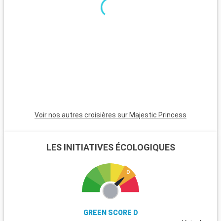
excursions. Le parc national de New Forest, proche de la ville,
est un havre pour les randonneurs et les amoureux de la
nature, avec ses landes et ses poneys sauvages. Winchester,
célèbre pour sa cathédrale, est une destination riche en
histoire. L'île de Wight, accessible en ferry, est parfaite pour
les amateurs de voile et offre de magnifiques plages. Les
passionnés d'histoire peuvent également visiter Stonehenge,
à moins d'une heure de route.
Voir nos autres croisières sur Majestic Princess
LES INITIATIVES ÉCOLOGIQUES
GREEN SCORE D