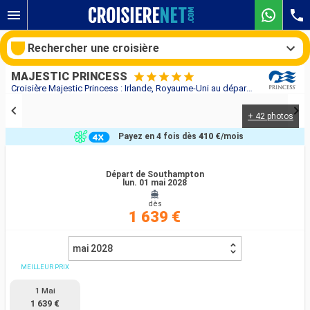
Rechercher une croisière
MAJESTIC PRINCESS
Croisière Majestic Princess : Irlande, Royaume-Uni au départ de Southampton
+ 42 photos
Nos destinations
Payez en 4 fois dès
410 €
/mois
Mois de départ
Départ de Southampton
lun. 01 mai 2028
Ports
Compagnies
dès
1 639 €
Rechercher
mai 2028
MEILLEUR PRIX
1 Mai
1 639 €