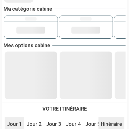
Ma catégorie cabine
Mes options cabine
VOTRE ITINÉRAIRE
Jour 1
Jour 2
Jour 3
Jour 4
Jour 5
Itinéraire
Jour 6
J