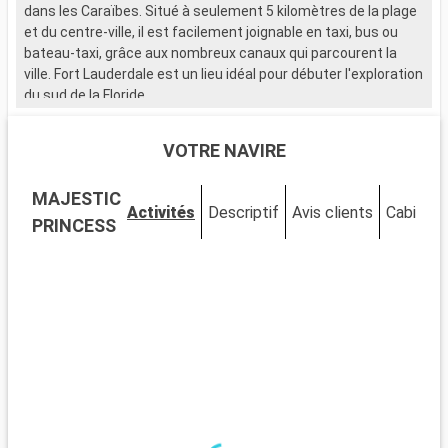
dans les Caraïbes. Situé à seulement 5 kilomètres de la plage
et du centre-ville, il est facilement joignable en taxi, bus ou
bateau-taxi, grâce aux nombreux canaux qui parcourent la
ville. Fort Lauderdale est un lieu idéal pour débuter l'exploration
du sud de la Floride.
Que visiter à Fort Lauderdale ?
VOTRE NAVIRE
Fort Lauderdale est réputée pour ses plages de sable et ses
eaux cristallines. Le Las Olas Boulevard, avec ses boutiques,
MAJESTIC
galeries d'art et restaurants, offre une expérience de
Activités
Descriptif
Avis clients
Cabines
shopping et de détente unique. Le Musée de Bonnet House se
PRINCESS
distingue par son architecture singulière et ses jardins
tropicaux. La ville est également idéale pour les activités
nautiques, allant de la location de yachts aux balades en
bateau-taxi à travers les canaux.
Que visiter dans les environs ?
Aux alentours de Fort Lauderdale, les Everglades offrent une
expérience unique dans un écosystème exceptionnel. Des
tours en hydroglisseur permettent d'observer la faune, y
compris les fameux alligators. Miami, à seulement 45