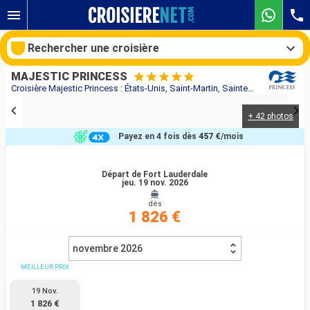
Rechercher une croisière
MAJESTIC PRINCESS
Croisière Majestic Princess : États-Unis, Saint-Martin, Sainte-Lucie, Barbade, Brésil, Uruguay, Argentine au départ de Fort Lauderdale
+ 42 photos
Nos destinations
Payez en 4 fois dès
457 €
/mois
Mois de départ
Départ de Fort Lauderdale
jeu. 19 nov. 2026
Ports
Compagnies
dès
1 826 €
Rechercher
novembre 2026
MEILLEUR PRIX
19 Nov.
1 826 €