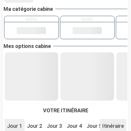
Ma catégorie cabine
Mes options cabine
VOTRE ITINÉRAIRE
Jour 1
Jour 2
Jour 3
Jour 4
Jour 5
Itinéraire
Jour 6
J