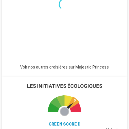
minutes, est incontournable avec son atmosphère animée,
ses plages et son quartier Art Déco. Pour une ambiance plus
calme, Pompano Beach et Hollywood Beach sont des choix
charmants avec leurs plages tranquilles et leur atmosphère
apaisante.
Voir nos autres croisières sur Majestic Princess
LES INITIATIVES ÉCOLOGIQUES
GREEN SCORE D