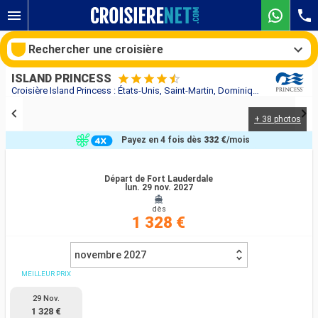
Rechercher une croisière
ISLAND PRINCESS
Croisière Island Princess : États-Unis, Saint-Martin, Dominique, Barbade, Sainte-Lucie, Grenade, Aruba au départ de Fort Lauderdale
+ 38 photos
Nos destinations
Payez en 4 fois dès
332 €
/mois
Mois de départ
Départ de Fort Lauderdale
lun. 29 nov. 2027
Ports
Compagnies
dès
1 328 €
Rechercher
novembre 2027
MEILLEUR PRIX
29 Nov.
1 328 €