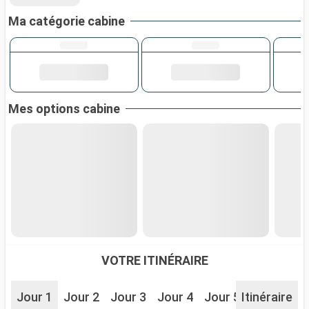
Ma catégorie cabine
Mes options cabine
VOTRE ITINÉRAIRE
Jour 1
Jour 2
Jour 3
Jour 4
Jour 5
Itinéraire
Jour 6
J