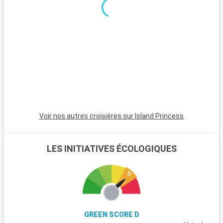
minutes, est incontournable avec son atmosphère animée,
ses plages et son quartier Art Déco. Pour une ambiance plus
calme, Pompano Beach et Hollywood Beach sont des choix
charmants avec leurs plages tranquilles et leur atmosphère
apaisante.
Voir nos autres croisières sur Island Princess
LES INITIATIVES ÉCOLOGIQUES
GREEN SCORE D