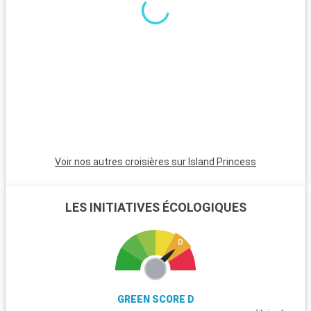
minutes, est incontournable avec son atmosphère animée,
ses plages et son quartier Art Déco. Pour une ambiance plus
calme, Pompano Beach et Hollywood Beach sont des choix
charmants avec leurs plages tranquilles et leur atmosphère
apaisante.
Voir nos autres croisières sur Island Princess
LES INITIATIVES ÉCOLOGIQUES
GREEN SCORE D