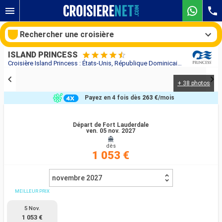
Rechercher une croisière
ISLAND PRINCESS
Croisière Island Princess : États-Unis, République Dominicaine, Porto Rico, Sainte-Lucie, Antigua-et-Barbuda, Saint-Martin au départ de Fort Lauderdale
+ 38 photos
Nos destinations
Payez en 4 fois dès
263 €
/mois
Mois de départ
Départ de Fort Lauderdale
ven. 05 nov. 2027
Ports
Compagnies
dès
1 053 €
Rechercher
novembre 2027
MEILLEUR PRIX
5 Nov.
1 053 €