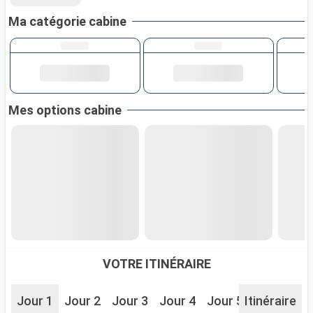
Ma catégorie cabine
Mes options cabine
VOTRE ITINÉRAIRE
Jour 1
Jour 2
Jour 3
Jour 4
Jour 5
Itinéraire
Jour 6
J