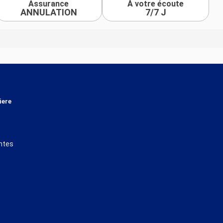
Assurance
À votre écoute
ANNULATION
7/7 J
iere
ntes