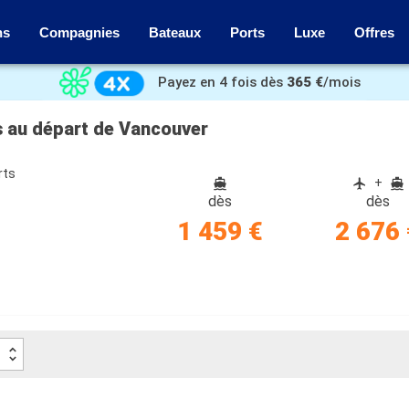
ns
Compagnies
Bateaux
Ports
Luxe
Offres
Payez en 4 fois dès
365 €
/mois
is au départ de Vancouver
rts
+
dès
dès
1 459 €
2 676 