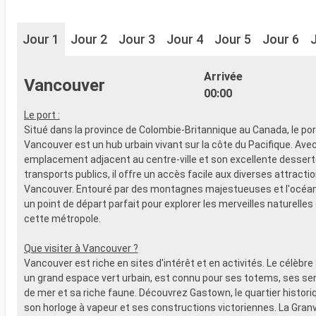
Jour 1
Jour 2
Jour 3
Jour 4
Jour 5
Jour 6
Arrivée
Vancouver
00:00
Le port :
Situé dans la province de Colombie-Britannique au Canada, le por
Vancouver est un hub urbain vivant sur la côte du Pacifique. Ave
emplacement adjacent au centre-ville et son excellente desserte
transports publics, il offre un accès facile aux diverses attracti
Vancouver. Entouré par des montagnes majestueuses et l'océan,
un point de départ parfait pour explorer les merveilles naturelles
cette métropole.
Que visiter à Vancouver ?
Vancouver est riche en sites d'intérêt et en activités. Le célèbre
un grand espace vert urbain, est connu pour ses totems, ses sen
de mer et sa riche faune. Découvrez Gastown, le quartier histor
son horloge à vapeur et ses constructions victoriennes. La Granvil