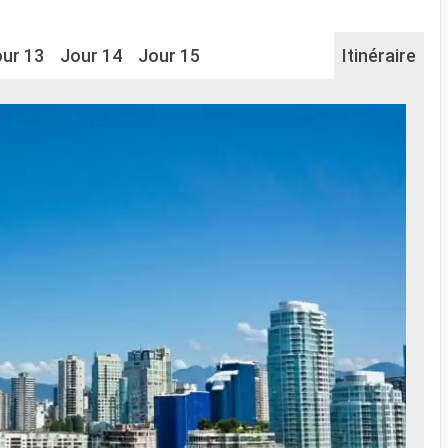
ur 13
Jour 14
Jour 15
Itinéraire
Na