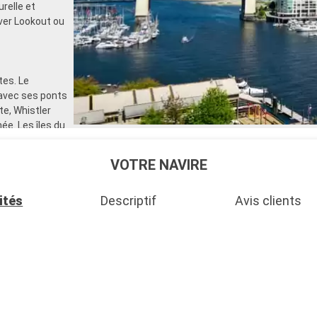
relle et
uver Lookout ou
tes. Le
 avec ses ponts
e, Whistler
e. Les îles du
s un
 mène à
VOTRE NAVIRE
fjords,
ités
Descriptif
Avis clients