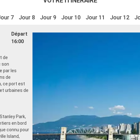
VOTRE ITINÉRAIRE
Jour 7
Jour 8
Jour 9
Jour 10
Jour 11
Jour 12
Jo
Départ
16:00
t de
c son
 par les
ons de
 ce port est
 et urbaines de
 Stanley Park,
tiers en bord
ique connu pour
le Island,