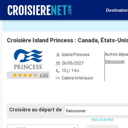
Destinatio
Voir les 38 autres photos
Croisière Island Princess : Canada, États-Un
Autres dépa
Island Princess
Vancouver
26/05/2027
15 j / 14 n
4.5/5
Cabine Intérieure
Croisière au départ de
Vancouver
MEILLEUR PRIX