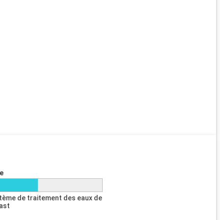
e
tème de traitement des eaux de
last