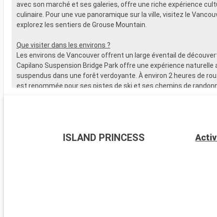
avec son marché et ses galeries, offre une riche expérience cultu
culinaire. Pour une vue panoramique sur la ville, visitez le Vanco
explorez les sentiers de Grouse Mountain.
Que visiter dans les environs ?
Les environs de Vancouver offrent un large éventail de découver
Capilano Suspension Bridge Park offre une expérience naturelle
suspendus dans une forêt verdoyante. À environ 2 heures de rout
est renommée pour ses pistes de ski et ses chemins de randonné
Golfe, accessibles en ferry, sont idéales pour une immersion dan
environnement côtier paisible. La route Sea-to-Sky Highway, qui
Squamish et Whistler, offre des panoramas impressionnants de 
montagnes et océan.
ISLAND PRINCESS
Activ