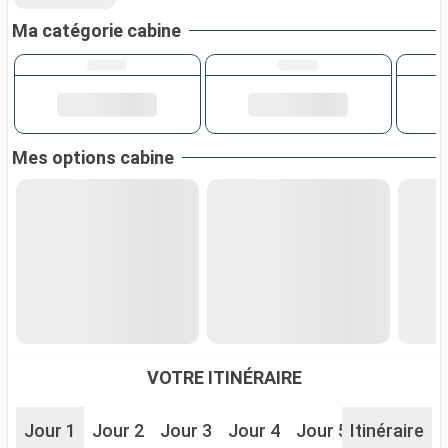
Ma catégorie cabine
Mes options cabine
VOTRE ITINÉRAIRE
Jour 1
Jour 2
Jour 3
Jour 4
Jour 5
Itinéraire
Jour 6
J