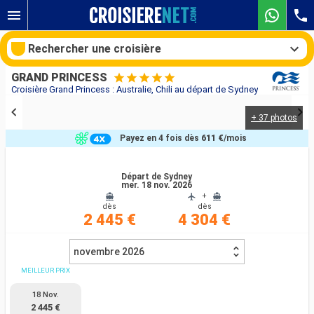
Rechercher une croisière
GRAND PRINCESS
Croisière Grand Princess : Australie, Chili au départ de Sydney
+ 37 photos
Nos destinations
Payez en 4 fois dès
611 €
/mois
Mois de départ
Départ de Sydney
mer. 18 nov. 2026
Ports
Compagnies
+
dès
dès
2 445 €
4 304 €
Rechercher
novembre 2026
MEILLEUR PRIX
18 Nov.
2 445 €