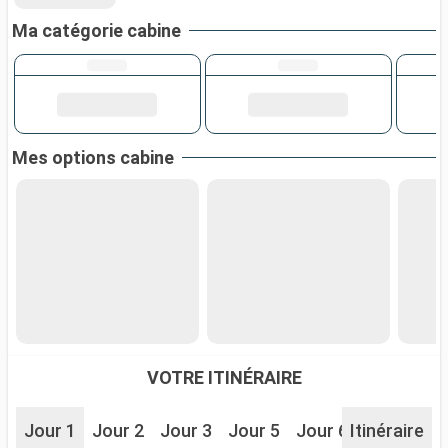
Ma catégorie cabine
Mes options cabine
VOTRE ITINÉRAIRE
Jour 1
Jour 2
Jour 3
Jour 5
Jour 6
Itinéraire
Jour 7
J