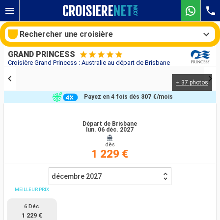
Rechercher une croisière
GRAND PRINCESS
Croisière Grand Princess : Australie au départ de Brisbane
+ 37 photos
Nos destinations
Payez en 4 fois dès
307 €
/mois
Mois de départ
Départ de Brisbane
lun. 06 déc. 2027
Ports
Compagnies
dès
1 229 €
Rechercher
décembre 2027
MEILLEUR PRIX
6 Déc.
1 229 €