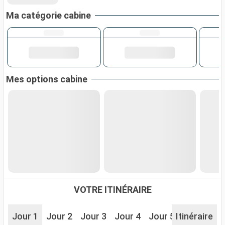
Ma catégorie cabine
Mes options cabine
VOTRE ITINÉRAIRE
Jour 1
Jour 2
Jour 3
Jour 4
Jour 5
Itinéraire
Jour 6
J