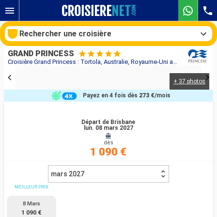
Rechercher une croisière
GRAND PRINCESS
Croisière Grand Princess : Tortola, Australie, Royaume-Uni au départ de Brisbane
+ 37 photos
Nos destinations
Payez en 4 fois dès
273 €
/mois
Mois de départ
Départ de Brisbane
lun. 08 mars 2027
Ports
Compagnies
dès
1 090 €
Rechercher
mars 2027
MEILLEUR PRIX
8 Mars
1 090 €