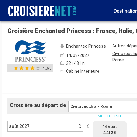
Destinatio
Voir les 121 autres photos
Croisière Enchanted Princess : France, Italie
Autres dépa
Enchanted Princess
Civitavecchi
14/08/2027
Rome
32 j / 31 n
4.0/5
Cabine Intérieure
Croisière au départ de
Civitavecchia - Rome
MEILLEUR PRIX
août 2027
14 Août
4 412 €