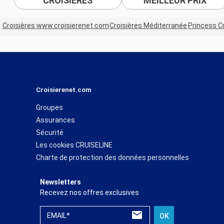
CROISIÈRES
MEILLEUR PRIX
Croisières www.croisierenet.com
Croisières Méditerranée
Princess C
Croisierenet.com
Groupes
Assurances
Sécurité
Les cookies CRUISELINE
Charte de protection des données personnelles
Newsletters
Recevez nos offres exclusives
EMAIL*
OK