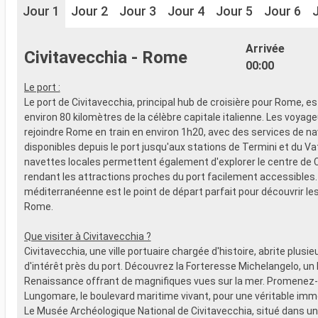
Jour 1
Jour 2
Jour 3
Jour 4
Jour 5
Jour 6
Arrivée
Civitavecchia - Rome
00:00
Le port :
Le port de Civitavecchia, principal hub de croisière pour Rome, es
environ 80 kilomètres de la célèbre capitale italienne. Les voyag
rejoindre Rome en train en environ 1h20, avec des services de n
disponibles depuis le port jusqu'aux stations de Termini et du Va
navettes locales permettent également d'explorer le centre de C
rendant les attractions proches du port facilement accessibles.
méditerranéenne est le point de départ parfait pour découvrir le
Rome.
Que visiter à Civitavecchia ?
Civitavecchia, une ville portuaire chargée d'histoire, abrite plusie
d'intérêt près du port. Découvrez la Forteresse Michelangelo, un 
Renaissance offrant de magnifiques vues sur la mer. Promenez-
Lungomare, le boulevard maritime vivant, pour une véritable imme
Le Musée Archéologique National de Civitavecchia, situé dans u