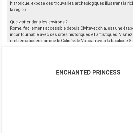
historique, expose des trouvailles archéologiques illustrant la ric
la région.
Que visiter dans les environs ?
Rome, facilement accessible depuis Civitavecchia, est une étap
incontournable avec ses sites historiques et artistiques. Visitez
emblématiques comme le Colisée, le Vatican avec la basilique Sa
les musées du Vatican, abritant la fameuse Chapelle Sixtine. Flâ
quartier pittoresque du Trastevere et explorez les ruines du For
delà de Rome, les alentours de Civitavecchia offrent également
destinations captivantes, à l'instar de Tarquinia, connue pour 
ENCHANTED PRINCESS
étrusques et son musée archéologique. Les jardins de la Villa Fa
Caprarola, un joyau de la Renaissance, présentent un superbe e
jardins italiens typiques.