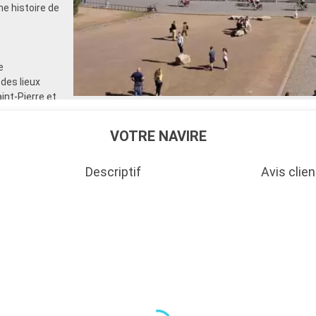
he histoire de
e
 des lieux
int-Pierre et
nez dans le
um romain. Au-
VOTRE NAVIRE
 des
ses tombes
Descriptif
Avis clien
rnese à
xemple de