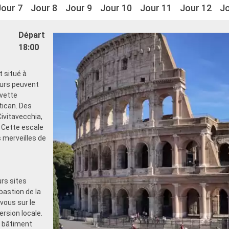
Jour 7
Jour 8
Jour 9
Jour 10
Jour 11
Jour 12
Jo
Départ
18:00
t situé à
eurs peuvent
avette
tican. Des
ivitavecchia,
 Cette escale
s merveilles de
urs sites
bastion de la
vous sur le
rsion locale.
n bâtiment