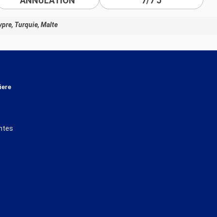
ANNULATION
7/7 J
ypre, Turquie, Malte
iere
ntes