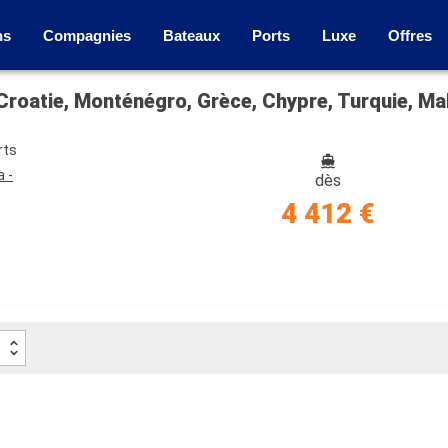
ns
Compagnies
Bateaux
Ports
Luxe
Offres
, Croatie, Monténégro, Grèce, Chypre, Turquie, M
rts
a -
dès
4 412 €