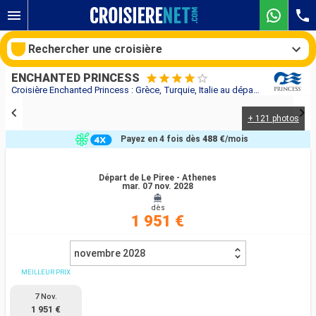
Rechercher une croisière
ENCHANTED PRINCESS
Croisière Enchanted Princess : Grèce, Turquie, Italie au départ de Le Piree - Athenes
+ 121 photos
Nos destinations
Payez en 4 fois dès
488 €
/mois
Mois de départ
Départ de Le Piree - Athenes
mar. 07 nov. 2028
Ports
Compagnies
dès
1 951 €
Rechercher
novembre 2028
MEILLEUR PRIX
7 Nov.
1 951 €