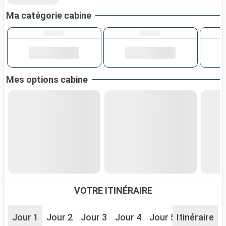
Ma catégorie cabine
Mes options cabine
VOTRE ITINÉRAIRE
Jour 1
Jour 2
Jour 3
Jour 4
Jour 5
Itinéraire
Jour 6
J