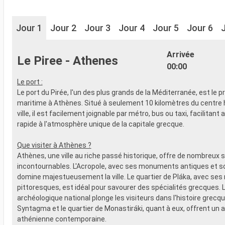
Jour 1
Jour 2
Jour 3
Jour 4
Jour 5
Jour 6
Arrivée
Le Piree - Athenes
00:00
Le port :
Le port du Pirée, l'un des plus grands de la Méditerranée, est le p
maritime à Athènes. Situé à seulement 10 kilomètres du centre h
ville, il est facilement joignable par métro, bus ou taxi, facilitant 
rapide à l'atmosphère unique de la capitale grecque.
Que visiter à Athènes ?
Athènes, une ville au riche passé historique, offre de nombreux s
incontournables. L'Acropole, avec ses monuments antiques et 
domine majestueusement la ville. Le quartier de Pláka, avec ses 
pittoresques, est idéal pour savourer des spécialités grecques.
archéologique national plonge les visiteurs dans l'histoire grecqu
Syntagma et le quartier de Monastiráki, quant à eux, offrent un a
athénienne contemporaine.