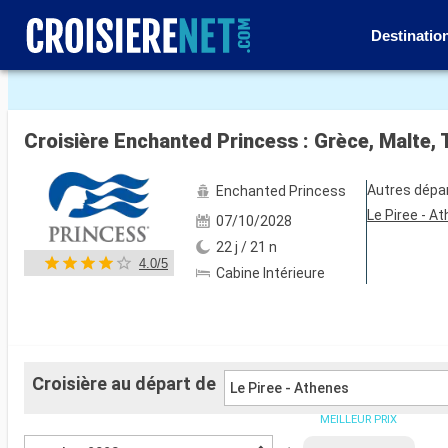
Destinatio
Voir les 121 autres photos
Croisière Enchanted Princess : Grèce, Malte, T
Autres dépa
Enchanted Princess
Le Piree - A
07/10/2028
22 j / 21 n
4.0/5
Cabine Intérieure
Croisière au départ de
Le Piree - Athenes
MEILLEUR PRIX