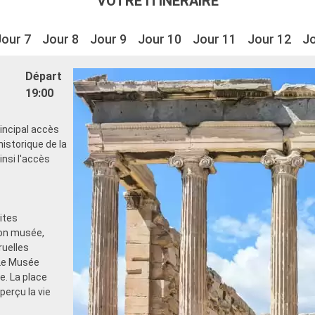
VOTRE ITINÉRAIRE
Jour 7
Jour 8
Jour 9
Jour 10
Jour 11
Jour 12
Jo
Départ
19:00
rincipal accès
istorique de la
ainsi l'accès
ites
son musée,
ruelles
 Le Musée
e. La place
perçu la vie