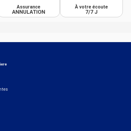
Assurance
À votre écoute
ANNULATION
7/7 J
iere
ntes