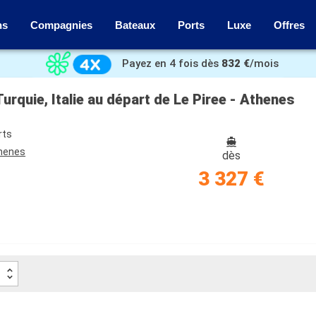
ns
Compagnies
Bateaux
Ports
Luxe
Offres
Payez en 4 fois dès
832 €
/mois
urquie, Italie au départ de Le Piree - Athenes
rts
thenes
dès
3 327 €