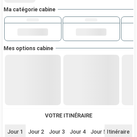
Ma catégorie cabine
Mes options cabine
VOTRE ITINÉRAIRE
Jour 1
Jour 2
Jour 3
Jour 4
Jour 5
Itinéraire
Jour 6
J