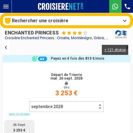
Rechercher une croisière
ENCHANTED PRINCESS
Croisière Enchanted Princess : Croatie, Monténégro, Grèce, Chypre, Malte, Italie, Turquie au départ de Trieste
+ 121 photos
Nos destinations
Payez en 4 fois dès
813 €
/mois
Mois de départ
Départ de Trieste
mar. 26 sept. 2028
Ports
Compagnies
dès
3 253 €
Rechercher
septembre 2028
MEILLEUR PRIX
26 Sept.
3 253 €