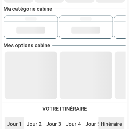
Ma catégorie cabine
Mes options cabine
VOTRE ITINÉRAIRE
Jour 1
Jour 2
Jour 3
Jour 4
Jour 5
Itinéraire
Jour 6
J