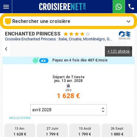
Rechercher une croisière
ENCHANTED PRINCESS
Croisière Enchanted Princess : Italie, Croatie, Monténégro, Grèce, Chypre, Turquie au départ de Trieste
+ 121 photos
Nos destinations
Payez en 4 fois dès
407 €
/mois
Mois de départ
Départ de Trieste
jeu. 13 avr. 2028
Ports
Compagnies
dès
1 628 €
Rechercher
avril 2028
MEILLEUR PRIX
13 Avr.
27 Juin
15 Août
26 Sept.
1 628 €
1 799 €
1 799 €
1 880 €