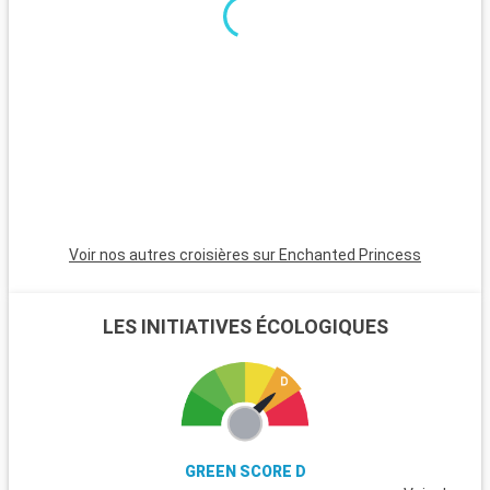
le Pirée, séduit par ses plages tranquilles, son temple d'Aphaïa
s
et ses marchés traditionnels.
d
s
n
r
M
e
Voir nos autres croisières sur Enchanted Princess
LES INITIATIVES ÉCOLOGIQUES
GREEN SCORE D