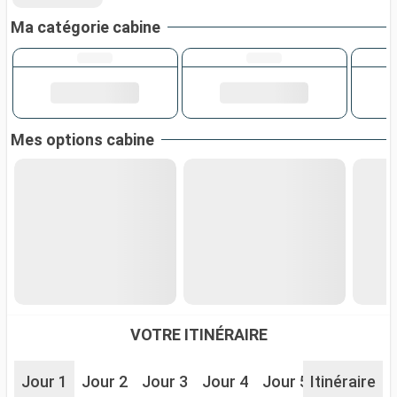
Ma catégorie cabine
Mes options cabine
VOTRE ITINÉRAIRE
Jour 1
Jour 2
Jour 3
Jour 4
Jour 5
Itinéraire
Jour 6
J