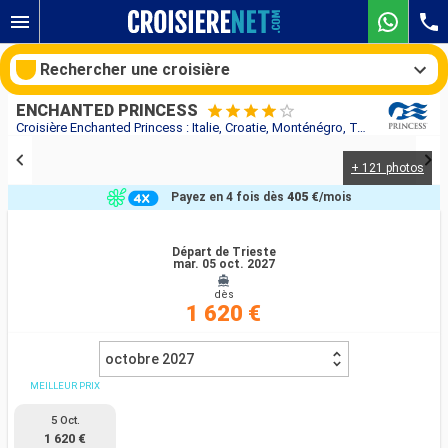
Rechercher une croisière
ENCHANTED PRINCESS
Croisière Enchanted Princess : Italie, Croatie, Monténégro, Turquie, Grèce au départ de Trieste
+ 121 photos
Nos destinations
Payez en 4 fois dès
405 €
/mois
Mois de départ
Départ de Trieste
mar. 05 oct. 2027
Ports
Compagnies
dès
1 620 €
Rechercher
octobre 2027
MEILLEUR PRIX
5 Oct.
1 620 €