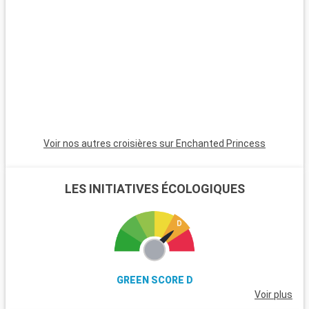
artistiques. Visitez des lieux emblématiques comme le
Colisée, le Vatican avec la basilique Saint-Pierre et les musées
du Vatican, abritant la fameuse Chapelle Sixtine. Flânez dans
le quartier pittoresque du Trastevere et explorez les ruines du
Forum romain. Au-delà de Rome, les alentours de
Civitavecchia offrent également des destinations
captivantes, à l'instar de Tarquinia, connue pour ses tombes
étrusques et son musée archéologique. Les jardins de la Villa
Farnese à Caprarola, un joyau de la Renaissance, présentent
un superbe exemple de jardins italiens typiques.
Voir nos autres croisières sur Enchanted Princess
LES INITIATIVES ÉCOLOGIQUES
GREEN SCORE D
Voir plus