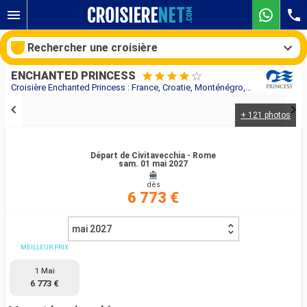
Rechercher une croisière
ENCHANTED PRINCESS
Croisière Enchanted Princess : France, Croatie, Monténégro, Italie, Malte, Turquie, Grèce au départ de Civitavecchia - Rome
+ 121 photos
Nos destinations
Mois de départ
Départ de Civitavecchia - Rome
sam. 01 mai 2027
dès
Ports
Compagnies
6 773 €
Rechercher
mai 2027
MEILLEUR PRIX
1 Mai
6 773 €