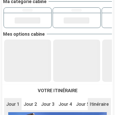
Ma catégorie cabine
Mes options cabine
VOTRE ITINÉRAIRE
Jour 1
Jour 2
Jour 3
Jour 4
Jour 5
Itinéraire
Jour 6
J