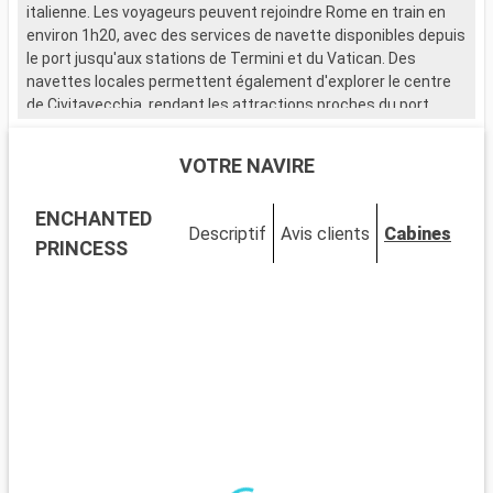
italienne. Les voyageurs peuvent rejoindre Rome en train en
environ 1h20, avec des services de navette disponibles depuis
le port jusqu'aux stations de Termini et du Vatican. Des
navettes locales permettent également d'explorer le centre
de Civitavecchia, rendant les attractions proches du port
facilement accessibles. Cette escale méditerranéenne est le
point de départ parfait pour découvrir les merveilles de Rome.
VOTRE NAVIRE
Que visiter à Civitavecchia ?
ENCHANTED
Civitavecchia, une ville portuaire chargée d'histoire, abrite
Descriptif
Avis clients
Cabines
plusieurs sites d'intérêt près du port. Découvrez la Forteresse
PRINCESS
Michelangelo, un bastion de la Renaissance offrant de
magnifiques vues sur la mer. Promenez-vous sur le
Lungomare, le boulevard maritime vivant, pour une véritable
immersion locale. Le Musée Archéologique National de
Civitavecchia, situé dans un bâtiment historique, expose des
trouvailles archéologiques illustrant la riche histoire de la
région.
Que visiter dans les environs ?
Rome, facilement accessible depuis Civitavecchia, est une