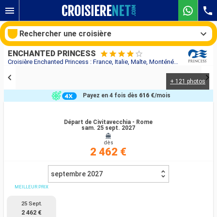
Rechercher une croisière
ENCHANTED PRINCESS
Croisière Enchanted Princess : France, Italie, Malte, Monténégro, Croatie au départ de Civitavecchia - Rome
+ 121 photos
Nos destinations
Payez en 4 fois dès
616 €
/mois
Mois de départ
Départ de Civitavecchia - Rome
sam. 25 sept. 2027
Ports
Compagnies
dès
2 462 €
Rechercher
septembre 2027
MEILLEUR PRIX
25 Sept.
2 462 €