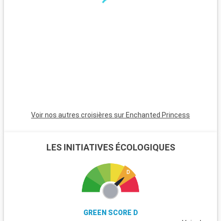
étape incontournable avec ses sites historiques et
artistiques. Visitez des lieux emblématiques comme le
Colisée, le Vatican avec la basilique Saint-Pierre et les musées
du Vatican, abritant la fameuse Chapelle Sixtine. Flânez dans
le quartier pittoresque du Trastevere et explorez les ruines du
Forum romain. Au-delà de Rome, les alentours de
Civitavecchia offrent également des destinations
captivantes, à l'instar de Tarquinia, connue pour ses tombes
étrusques et son musée archéologique. Les jardins de la Villa
Farnese à Caprarola, un joyau de la Renaissance, présentent
un superbe exemple de jardins italiens typiques.
Voir nos autres croisières sur Enchanted Princess
LES INITIATIVES ÉCOLOGIQUES
GREEN SCORE D