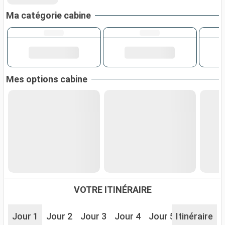
Ma catégorie cabine
Mes options cabine
VOTRE ITINÉRAIRE
Jour 1
Jour 2
Jour 3
Jour 4
Jour 5
Itinéraire
Jour 6
J